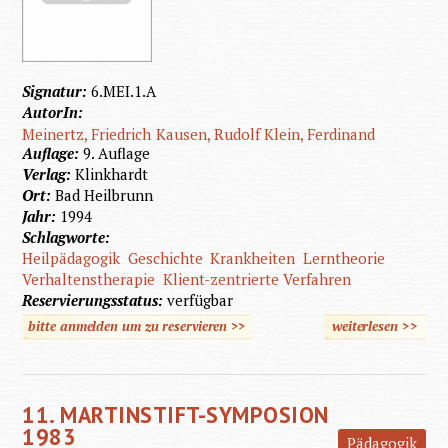
Signatur:
6.MEI.1.A
AutorIn:
Meinertz, Friedrich
Kausen, Rudolf
Klein, Ferdinand
Auflage:
9. Auflage
Verlag:
Klinkhardt
Ort:
Bad Heilbrunn
Jahr:
1994
Schlagworte:
Heilpädagogik
Geschichte
Krankheiten
Lerntheorie
Verhaltenstherapie
Klient-zentrierte Verfahren
Reservierungsstatus:
verfügbar
bitte anmelden um zu reservieren >>
weiterlesen
>>
üb
Heilpäd
11. MARTINSTIFT-SYMPOSION
1983
Pädagogik