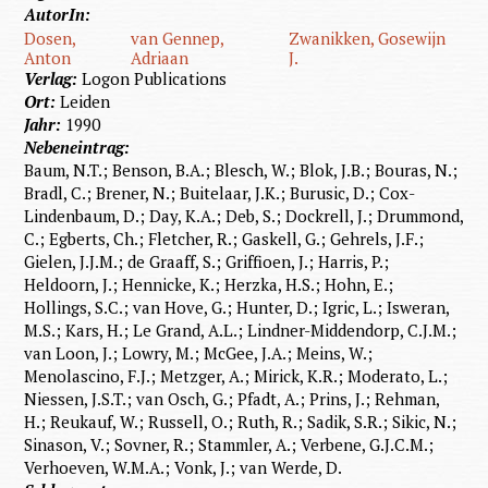
AutorIn:
Dosen,
van Gennep,
Zwanikken, Gosewijn
Anton
Adriaan
J.
Verlag:
Logon Publications
Ort:
Leiden
Jahr:
1990
Nebeneintrag:
Baum, N.T.; Benson, B.A.; Blesch, W.; Blok, J.B.; Bouras, N.;
Bradl, C.; Brener, N.; Buitelaar, J.K.; Burusic, D.; Cox-
Lindenbaum, D.; Day, K.A.; Deb, S.; Dockrell, J.; Drummond,
C.; Egberts, Ch.; Fletcher, R.; Gaskell, G.; Gehrels, J.F.;
Gielen, J.J.M.; de Graaff, S.; Griffioen, J.; Harris, P.;
Heldoorn, J.; Hennicke, K.; Herzka, H.S.; Hohn, E.;
Hollings, S.C.; van Hove, G.; Hunter, D.; Igric, L.; Isweran,
M.S.; Kars, H.; Le Grand, A.L.; Lindner-Middendorp, C.J.M.;
van Loon, J.; Lowry, M.; McGee, J.A.; Meins, W.;
Menolascino, F.J.; Metzger, A.; Mirick, K.R.; Moderato, L.;
Niessen, J.S.T.; van Osch, G.; Pfadt, A.; Prins, J.; Rehman,
H.; Reukauf, W.; Russell, O.; Ruth, R.; Sadik, S.R.; Sikic, N.;
Sinason, V.; Sovner, R.; Stammler, A.; Verbene, G.J.C.M.;
Verhoeven, W.M.A.; Vonk, J.; van Werde, D.