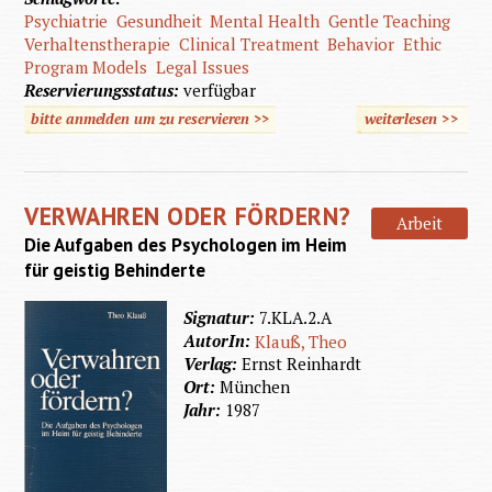
Psychiatrie
Gesundheit
Mental Health
Gentle Teaching
Verhaltenstherapie
Clinical Treatment
Behavior
Ethic
Program Models
Legal Issues
Reservierungsstatus:
verfügbar
bitte anmelden um zu reservieren >>
weiterlesen
>>
übe
Ment
Retarda
VERWAHREN ODER FÖRDERN?
and Me
Arbeit
Die Aufgaben des Psychologen im Heim
Healt
für geistig Behinderte
Signatur:
7.KLA.2.A
AutorIn:
Klauß, Theo
Verlag:
Ernst Reinhardt
Ort:
München
Jahr:
1987