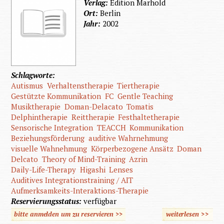
Verlag:
Edition Marhold
Ort:
Berlin
Jahr:
2002
Schlagworte:
Autismus
Verhaltenstherapie
Tiertherapie
Gestützte Kommunikation
FC
Gentle Teaching
Musiktherapie
Doman-Delacato
Tomatis
Delphintherapie
Reittherapie
Festhaltetherapie
Sensorische Integration
TEACCH
Kommunikation
Beziehungsförderung
auditive Wahrnehmung
visuelle Wahnehmung
Körperbezogene Ansätz
Doman
Delcato
Theory of Mind-Training
Azrin
Daily-Life-Therapy
Higashi
Lenses
Auditives Integrationstraining / AIT
Aufmerksamkeits-Interaktions-Therapie
Reservierungsstatus:
verfügbar
bitte anmelden um zu reservieren >>
weiterlesen
>>
über