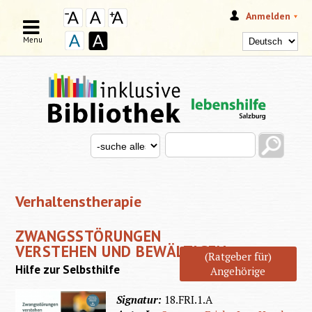
Anmelden
Menu
Search this site
Search for
SUCHFORMULAR
Verhaltenstherapie
ZWANGSSTÖRUNGEN
VERSTEHEN UND BEWÄLTIGEN
(Ratgeber für)
Hilfe zur Selbsthilfe
Angehörige
Signatur:
18.FRI.1.A