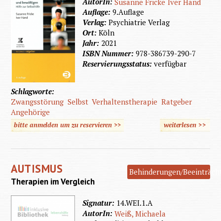
AutorIn:
Susanne Fricke
Iver Hand
Auflage:
9.Auflage
Verlag:
Psychiatrie Verlag
Ort:
Köln
Jahr:
2021
ISBN Nummer:
978-386739-290-7
Reservierungsstatus:
verfügbar
Schlagworte:
Zwangsstörung
Selbst
Verhaltenstherapie
Ratgeber
Angehörige
bitte anmelden um zu reservieren >>
weiterlesen
>>
ü
Zwangs
verst
AUTISMUS
bewä
Behinderungen/Beeinträch
Therapien im Vergleich
Signatur:
14.WEI.1.A
AutorIn:
Weiß, Michaela