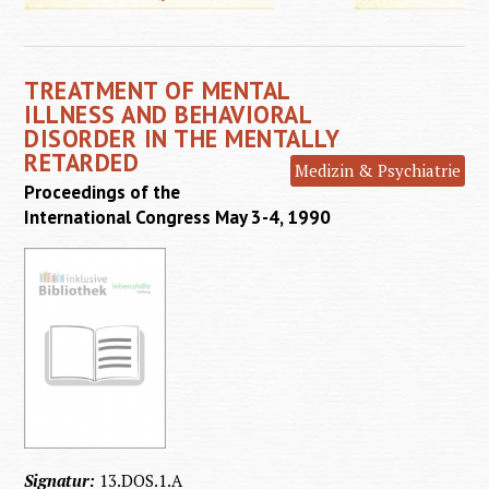
in Le
Leidens
TREATMENT OF MENTAL
ILLNESS AND BEHAVIORAL
DISORDER IN THE MENTALLY
RETARDED
Medizin & Psychiatrie
Proceedings of the
International Congress May 3-4, 1990
Signatur:
13.DOS.1.A