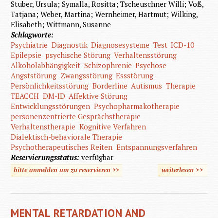
Stuber, Ursula; Symalla, Rositta; Tscheuschner Willi; Voß,
Tatjana; Weber, Martina; Wernheimer, Hartmut; Wilking,
Elisabeth; Wittmann, Susanne
Schlagworte:
Psychiatrie
Diagnostik
Diagnosesysteme
Test
ICD-10
Epilepsie
psychische Störung
Verhaltensstörung
Alkoholabhängigkeit
Schizophrenie
Psychose
Angststörung
Zwangsstörung
Essstörung
Persönlichkeitsstörung
Borderline
Autismus
Therapie
TEACCH
DM-ID
Affektive Störung
Entwicklungsstörungen
Psychopharmakotherapie
personenzentrierte Gesprächstherapie
Verhaltenstherapie
Kognitive Verfahren
Dialektisch-behaviorale Therapie
Psychotherapeutisches Reiten
Entspannungsverfahren
Reservierungsstatus:
verfügbar
bitte anmelden um zu reservieren >>
weiterlesen
>>
über Ps
Diag
The
MENTAL RETARDATION AND
Mens