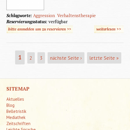
Schlagworte:
Aggression
Verhaltenstherapie
Reservierungsstatus:
verfügbar
bitte anmelden um zu reservieren >>
weiterlesen
>>
über
Lernfa
Aggress
1
2
3
nächste Seite ›
letzte Seite »
SEITEN
SITEMAP
Aktuelles
Blog
Belletristik
Mediathek
Zeitschriften
Leichte Sprache