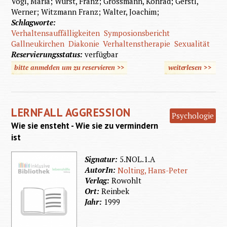
Vogl, Maria; Wurst, Franz; Grossmann, Konrad; Gerstl,
Werner; Witzmann Franz; Walter, Joachim;
Schlagworte:
Verhaltensauffälligkeiten
Symposionsbericht
Gallneukirchen
Diakonie
Verhaltenstherapie
Sexualität
Reservierungsstatus:
verfügbar
bitte anmelden um zu reservieren >>
weiterlesen
>>
über 1
Martinst
Sympos
LERNFALL AGGRESSION
198
Psychologie
Wie sie ensteht - Wie sie zu vermindern
ist
Signatur:
5.NOL.1.A
AutorIn:
Nolting, Hans-Peter
Verlag:
Rowohlt
Ort:
Reinbek
Jahr:
1999