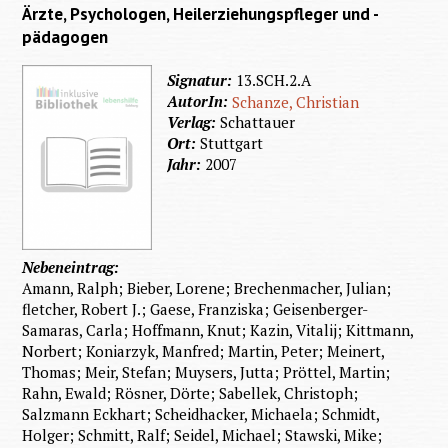
Ärzte, Psychologen, Heilerziehungspfleger und -
in th
pädagogen
Mental
Retard
Signatur:
13.SCH.2.A
AutorIn:
Schanze, Christian
Verlag:
Schattauer
Ort:
Stuttgart
Jahr:
2007
Nebeneintrag:
Amann, Ralph; Bieber, Lorene; Brechenmacher, Julian;
fletcher, Robert J.; Gaese, Franziska; Geisenberger-
Samaras, Carla; Hoffmann, Knut; Kazin, Vitalij; Kittmann,
Norbert; Koniarzyk, Manfred; Martin, Peter; Meinert,
Thomas; Meir, Stefan; Muysers, Jutta; Pröttel, Martin;
Rahn, Ewald; Rösner, Dörte; Sabellek, Christoph;
Salzmann Eckhart; Scheidhacker, Michaela; Schmidt,
Holger; Schmitt, Ralf; Seidel, Michael; Stawski, Mike;