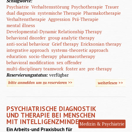
Schlagworte:
Psychiatrie
Verhaltensstörung
Psychotherapie
Trauer
dual diagnosis
systemische Therapie
Pharmakotherapie
Verhaltenstherapie
Aggression
Prä-Therapie
mental illness
Developmental-Dynamic Relationship Therapy
behavioral disorder
group analytic therapy
anti-social behaviour
Grief therapy
Ericksonian therapy
integrative approach
systems-theoretic approach
education
socio-therapy
pharmacotherapy
behavioral modification
sex offender
multi-disciplinary teamwork
foster are
pre-therapy
Reservierungsstatus:
verfügbar
bitte anmelden um zu reservieren >>
weiterlesen
>>
über
Treatm
of Ment
PSYCHIATRISCHE DIAGNOSTIK
Illness 
UND THERAPIE BEI MENSCHEN
Behavio
MIT INTELLIGENZMINDERUNG
Medizin & Psychiatrie
Disord
Ein Arbeits-und Praxisbuch für