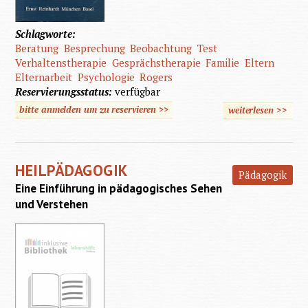
Schlagworte:
Beratung
Besprechung
Beobachtung
Test
Verhaltenstherapie
Gesprächstherapie
Familie
Eltern
Elternarbeit
Psychologie
Rogers
Reservierungsstatus:
verfügbar
bitte anmelden um zu reservieren >>
weiterlesen
>>
über
Verwah
oder
HEILPÄDAGOGIK
förder
Pädagogik
Eine Einführung in pädagogisches Sehen
und Verstehen