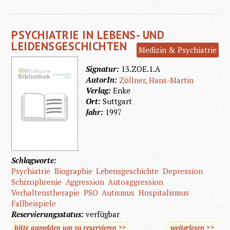
Autism
PSYCHIATRIE IN LEBENS- UND
LEIDENSGESCHICHTEN
Medizin & Psychiatrie
Signatur:
13.ZOE.1.A
AutorIn:
Zöllner, Hans-Martin
Verlag:
Enke
Ort:
Suttgart
Jahr:
1997
Schlagworte:
Psychiatrie
Biographie
Lebensgeschichte
Depression
Schizophrenie
Aggression
Autoaggression
Verhaltenstherapie
PSO
Autismus
Hospitalismus
Fallbeispiele
Reservierungsstatus:
verfügbar
bitte anmelden um zu reservieren >>
weiterlesen
>>
über P