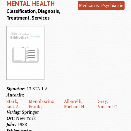
MENTAL HEALTH
Medizin & Psychiatrie
Intelli
Classification, Diagnosis,
Treatment, Services
Signatur:
13.STA.1.A
AutorIn:
Stark,
Menolascino,
Albarelli,
Gray,
Jack A.
Frank J.
Michael H.
Vincent C.
Verlag:
Springer
Ort:
New York
Jahr:
1988
Schlagworte: