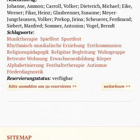
Johanne, Ammon; Carroll, Volker; Dieterich, Michael; Eike,
Werner; Fikar, Heinz; Glasbrenner, Susanne; Meyer-
Jungclaussen, Volker; Prekop, Jirina; Scheuerer, Ferdinand;
Siebert, Manfred; Sommer, Antonius; Vogel, Berndt
Schlagworte:
Musiktherapie
Spielfest
Sportfest
Rhythmisch-musikalische Erziehung
Erstkommunion
Religionspädagogik
Religiöse Begleitung
Wohngruppe
Betreute Wohnung
Erwachsenenbildung
Körper
Alphabetisierung
Festhaltetherapie
Autismus
Förderdiagnostik
Reservierungsstatus:
verfügbar
bitte anmelden um zu reservieren >>
weiterlesen
>>
über Hi
Gei
Behind
Handrei
für die
I
SITEMAP