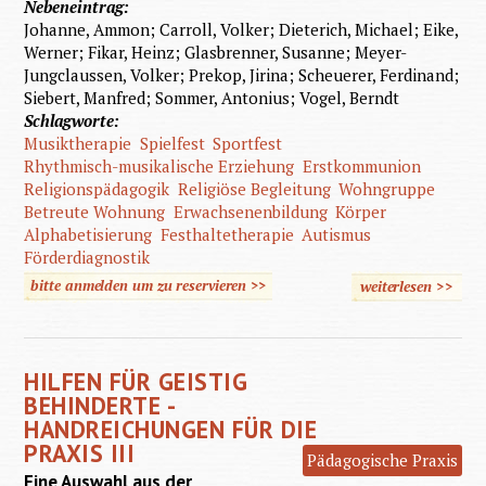
Nebeneintrag:
Johanne, Ammon; Carroll, Volker; Dieterich, Michael; Eike,
Werner; Fikar, Heinz; Glasbrenner, Susanne; Meyer-
Jungclaussen, Volker; Prekop, Jirina; Scheuerer, Ferdinand;
Siebert, Manfred; Sommer, Antonius; Vogel, Berndt
Schlagworte:
Musiktherapie
Spielfest
Sportfest
Rhythmisch-musikalische Erziehung
Erstkommunion
Religionspädagogik
Religiöse Begleitung
Wohngruppe
Betreute Wohnung
Erwachsenenbildung
Körper
Alphabetisierung
Festhaltetherapie
Autismus
Förderdiagnostik
bitte anmelden um zu reservieren >>
weiterlesen
>>
über Hi
Gei
Behind
HILFEN FÜR GEISTIG
Handrei
BEHINDERTE -
für die
HANDREICHUNGEN FÜR DIE
PRAXIS III
I
Pädagogische Praxis
Eine Auswahl aus der