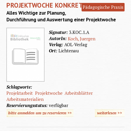
PROJEKTWOCHE KONKRETER
viel
Pädagogische Praxis
Alles Wichtige zur Planung,
Gelegen
Durchführung und Auswertung einer Projektwoche
Signatur:
3.KOC.1.A
AutorIn:
Koch, Juergen
Verlag:
AOL-Verlag
Ort:
Lichtenau
Schlagworte:
Projektarbeit
Projektwoche
Arbeitsblätter
Arbeitsmaterialien
Reservierungsstatus:
verfügbar
bitte anmelden um zu reservieren >>
weiterlesen
>>
übe
Projekt
konkre