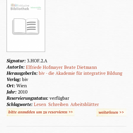
Signatur:
3.HOF.2.A
AutorIn:
Elfriede Hofmayer
Beate Dietmann
HerausgeberIn:
biv - die Akademie für integrative Bildung
Verlag:
biv
Ort:
Wien
Jahr:
2010
Reservierungsstatus:
verfügbar
Schlagworte:
Lesen
Schreiben
Arbeitsblätter
bitte anmelden um zu reservieren >>
weiterlesen
>>
über L
un
Schreib