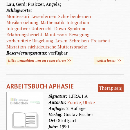
Lau, Gerd; Prajczer, Angela;
Schlagworte:
Montessori
Lesenlernen
Schreibenlernen
Musikerziehung
Mathematik
Integration
Integrativer Unterricht
Down-Syndrom
Erfahrungsbericht
Montessori-Bewegung
vorbereitete Umgebung
Lesen
Schreiben
Freiarbeit
Migration
nichtdeutsche Muttersprache
Reservierungsstatus:
verfügbar
bitte anmelden um zu reservieren >>
weiterlesen
>>
übe
Montess
Pädago
ARBEITSBUCH APHASIE
Therapie(n)
Signatur:
1.FRA.1.A
AutorIn:
Franke, Ulrike
Auflage:
2. Auflage
Verlag:
Gustav Fischer
Ort:
Stuttgart
Jahr:
1990