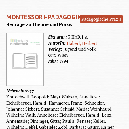
u
Kommun
MONTESSORI-PÄDAGOGIK
Pädagogische Praxis
Beiträge zu Theorie und Praxis
Signatur:
3.HAB.1.A
AutorIn:
Haberl, Herbert
Verlag:
Jugend und Volk
Ort:
Wien
Jahr:
1994
Nebeneintrag:
Kratochwill, Leopold; Mayr-Wuksan, Anneliese;
Eichelberger, Harald; Hammerer, Franz; Schneider,
Johanna; Siebert, Susanne; Schmid, Maria; Weinhäupl,
Wilhelm; Walk, Anneliese; Eichelberger, Harald; Lenz,
Annemarie; Bintinger, Gitta; Paulis, Renate; Keller,
Wilhelm; Deifel, Gabriele; Zobl, Barbara; Gauss, Rainer;