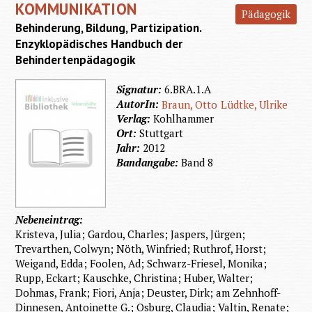
KOMMUNIKATION
Pädagogik
Behinderung, Bildung, Partizipation.
Enzyklopädisches Handbuch der
Behindertenpädagogik
Signatur:
6.BRA.1.A
AutorIn:
Braun, Otto
Lüdtke, Ulrike
Verlag:
Kohlhammer
Ort:
Stuttgart
Jahr:
2012
Bandangabe:
Band 8
Nebeneintrag:
Kristeva, Julia; Gardou, Charles; Jaspers, Jürgen;
Trevarthen, Colwyn; Nöth, Winfried; Ruthrof, Horst;
Weigand, Edda; Foolen, Ad; Schwarz-Friesel, Monika;
Rupp, Eckart; Kauschke, Christina; Huber, Walter;
Dohmas, Frank; Fiori, Anja; Deuster, Dirk; am Zehnhoff-
Dinnesen, Antoinette G.; Osburg, Claudia; Valtin, Renate;