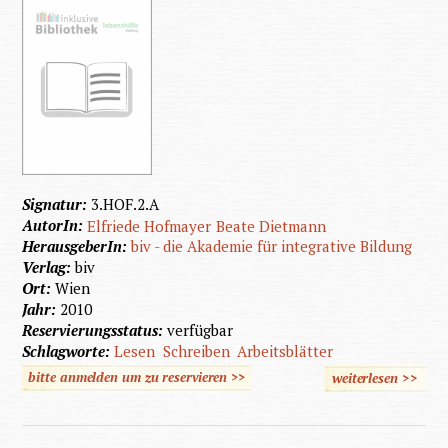
Signatur:
3.HOF.2.A
AutorIn:
Elfriede Hofmayer
Beate Dietmann
HerausgeberIn:
biv - die Akademie für integrative Bildung
Verlag:
biv
Ort:
Wien
Jahr:
2010
Reservierungsstatus:
verfügbar
Schlagworte:
Lesen
Schreiben
Arbeitsblätter
bitte anmelden um zu reservieren >>
weiterlesen
>>
über L
un
Schreib