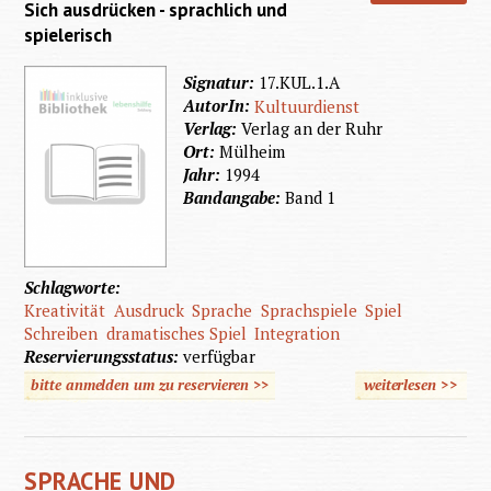
Sich ausdrücken - sprachlich und
spielerisch
Signatur:
17.KUL.1.A
AutorIn:
Kultuurdienst
Verlag:
Verlag an der Ruhr
Ort:
Mülheim
Jahr:
1994
Bandangabe:
Band 1
Schlagworte:
Kreativität
Ausdruck
Sprache
Sprachspiele
Spiel
Schreiben
dramatisches Spiel
Integration
Reservierungsstatus:
verfügbar
bitte anmelden um zu reservieren >>
weiterlesen
>>
üb
Zusamm
SPRACHE UND