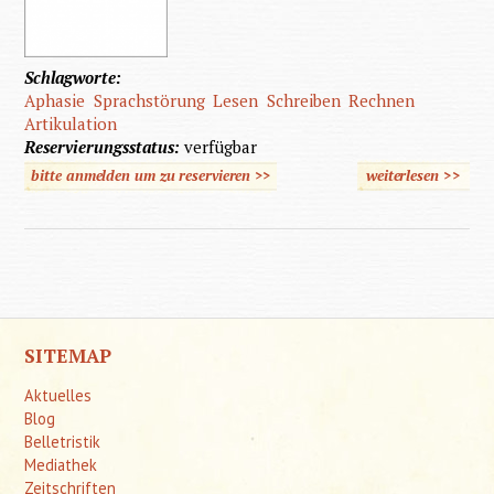
Schlagworte:
Aphasie
Sprachstörung
Lesen
Schreiben
Rechnen
Artikulation
Reservierungsstatus:
verfügbar
bitte anmelden um zu reservieren >>
weiterlesen
>>
übe
Arbeits
Aphas
SITEMAP
Aktuelles
Blog
Belletristik
Mediathek
Zeitschriften