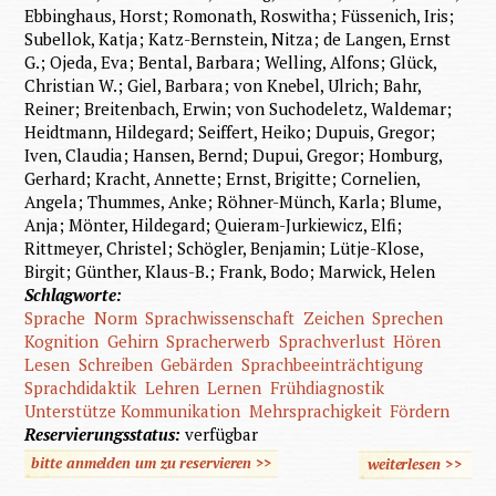
Ebbinghaus, Horst; Romonath, Roswitha; Füssenich, Iris;
Subellok, Katja; Katz-Bernstein, Nitza; de Langen, Ernst
G.; Ojeda, Eva; Bental, Barbara; Welling, Alfons; Glück,
Christian W.; Giel, Barbara; von Knebel, Ulrich; Bahr,
Reiner; Breitenbach, Erwin; von Suchodeletz, Waldemar;
Heidtmann, Hildegard; Seiffert, Heiko; Dupuis, Gregor;
Iven, Claudia; Hansen, Bernd; Dupui, Gregor; Homburg,
Gerhard; Kracht, Annette; Ernst, Brigitte; Cornelien,
Angela; Thummes, Anke; Röhner-Münch, Karla; Blume,
Anja; Mönter, Hildegard; Quieram-Jurkiewicz, Elfi;
Rittmeyer, Christel; Schögler, Benjamin; Lütje-Klose,
Birgit; Günther, Klaus-B.; Frank, Bodo; Marwick, Helen
Schlagworte:
Sprache
Norm
Sprachwissenschaft
Zeichen
Sprechen
Kognition
Gehirn
Spracherwerb
Sprachverlust
Hören
Lesen
Schreiben
Gebärden
Sprachbeeinträchtigung
Sprachdidaktik
Lehren
Lernen
Frühdiagnostik
Unterstütze Kommunikation
Mehrsprachigkeit
Fördern
Reservierungsstatus:
verfügbar
bitte anmelden um zu reservieren >>
weiterlesen
>>
über S