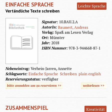
EINFACHE SPRACHE
viel
Leichte Sprache
Vertändliche Texte schreiben
Gelegen
Signatur:
10.BAU.2.A
AutorIn:
Baumert, Andreas
Verlag:
Spaß am Lesen Verlag
Ort:
Münster
Jahr:
2018
ISBN Nummer:
978-3-944668-87-1
Nebeneintrag:
Verhein-Jarren, Annette
Schlagworte:
Einfache Sprache
Schreiben
plain english
Reservierungsstatus:
verfügbar
bitte anmelden um zu reservieren >>
weiterlesen
>>
über
Einfach
Sprach
ZUSAMMENSPIEL
Kreativität