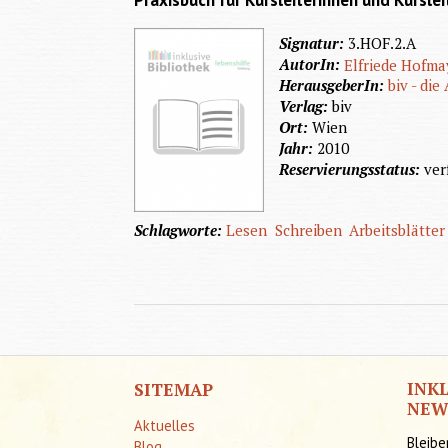
Praxisbuch für Kursleiterinnen und Kurslei
Signatur:
3.HOF.2.A
AutorIn:
Elfriede Hofma
HerausgeberIn:
biv - di
Verlag:
biv
Ort:
Wien
Jahr:
2010
Reservierungsstatus:
ver
Schlagworte:
Lesen
Schreiben
Arbeitsblätter
INK
SITEMAP
NEW
Aktuelles
Bleibe
Blog