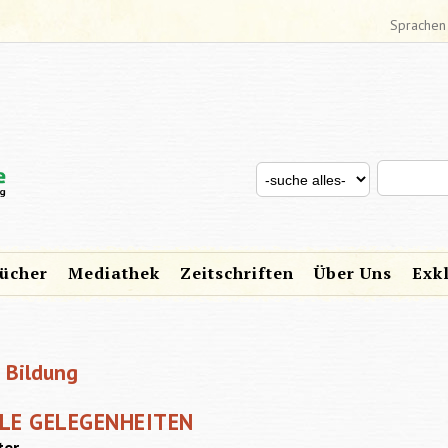
Sprachen
Search thi
Search for
SUCHFORMULAR
ücher
Mediathek
Zeitschriften
Über Uns
Exk
e Bildung
ELE GELEGENHEITEN