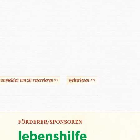
e anmelden um zu reservieren >>
weiterlesen
>>
über Lesen und Schreiben
für viele Gelegenheiten
FÖRDERER/SPONSOREN