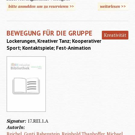
bitte anmelden um zu reservieren >>
weiterlesen
>>
über
Behinde
erlebe
BEWEGUNG FÜR DIE GRUPPE
Sport u
Kreativität
Lockerungen, Kreativer Tanz; Kooperativer
Spiel
Sport; Kontaktspiele; Fest-Animation
Signatur:
17.REI.1.A
AutorIn:
Reichel, Gusti
Rabenstein, Reinhold
Thanhoffer, Michael