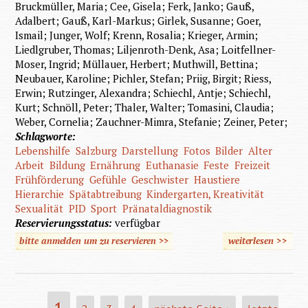
Bruckmüller, Maria; Cee, Gisela; Ferk, Janko; Gauß,
Adalbert; Gauß, Karl-Markus; Girlek, Susanne; Goer,
Ismail; Junger, Wolf; Krenn, Rosalia; Krieger, Armin;
Liedlgruber, Thomas; Liljenroth-Denk, Asa; Loitfellner-
Moser, Ingrid; Müllauer, Herbert; Muthwill, Bettina;
Neubauer, Karoline; Pichler, Stefan; Priig, Birgit; Riess,
Erwin; Rutzinger, Alexandra; Schiechl, Antje; Schiechl,
Kurt; Schnöll, Peter; Thaler, Walter; Tomasini, Claudia;
Weber, Cornelia; Zauchner-Mimra, Stefanie; Zeiner, Peter;
Schlagworte:
Lebenshilfe
Salzburg
Darstellung
Fotos
Bilder
Alter
Arbeit
Bildung
Ernährung
Euthanasie
Feste
Freizeit
Frühförderung
Gefühle
Geschwister
Haustiere
Hierarchie
Spätabtreibung
Kindergarten, Kreativität
Sexualität
PID
Sport
Pränataldiagnostik
Reservierungsstatus:
verfügbar
bitte anmelden um zu reservieren >>
weiterlesen
>>
über 
für
Jederme
1