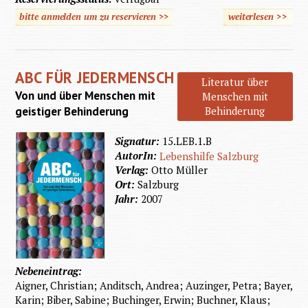
bitte anmelden um zu reservieren >>
weiterlesen
>>
über 
für
Jederme
ABC FÜR JEDERMENSCH
Literatur über
Von und über Menschen mit
Menschen mit
geistiger Behinderung
Behinderung
Signatur:
15.LEB.1.B
AutorIn:
Lebenshilfe Salzburg
Verlag:
Otto Müller
Ort:
Salzburg
Jahr:
2007
Nebeneintrag:
Aigner, Christian; Anditsch, Andrea; Auzinger, Petra; Bayer,
Karin; Biber, Sabine; Buchinger, Erwin; Buchner, Klaus;