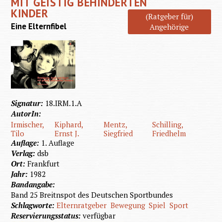
MIT GEISTIG BEHINDERTEN
KINDER
(Ratgeber für)
Eine Elternfibel
Angehörige
Signatur:
18.IRM.1.A
AutorIn:
Irmischer,
Kiphard,
Mentz,
Schilling,
Tilo
Ernst J.
Siegfried
Friedhelm
Auflage:
1. Auflage
Verlag:
dsb
Ort:
Frankfurt
Jahr:
1982
Bandangabe:
Band 25 Breitnspot des Deutschen Sportbundes
Schlagworte:
Elternratgeber
Bewegung
Spiel
Sport
Reservierungsstatus:
verfügbar