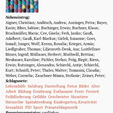
Nebeneintrag:
Aigner, Christian; Anditsch, Andrea; Auzinger, Petra; Bayer,
Karin; Biber, Sabine; Buchinger, Erwin; Buchner, Klaus;
Bruckmüller, Maria; Cee, Gisela; Ferk, Janko; Gauß,
Adalbert; Gauß, Karl-Markus; Girlek, Susanne; Goer,
Ismail; Junger, Wolf; Krenn, Rosalia; Krieger, Armin;
Liedlgruber, Thomas; Liljenroth-Denk, Asa; Loitfellner-
Moser, Ingrid; Müllauer, Herbert; Muthwill, Bettina;
Neubauer, Karoline; Pichler, Stefan; Priig, Birgit; Riess,
Erwin; Rutzinger, Alexandra; Schiechl, Antje; Schiechl,
Kurt; Schnöll, Peter; Thaler, Walter; Tomasini, Claudia;
Weber, Cornelia; Zauchner-Mimra, Stefanie; Zeiner, Peter;
Schlagworte:
Lebenshilfe
Salzburg
Darstellung
Fotos
Bilder
Alter
Arbeit
Bildung
Ernährung
Euthanasie
Feste
Freizeit
Frühförderung
Gefühle
Geschwister
Haustiere
Hierarchie
Spätabtreibung
Kindergarten, Kreativität
Sexualität
PID
Sport
Pränataldiagnostik
Reservierungsstatus:
verfügbar