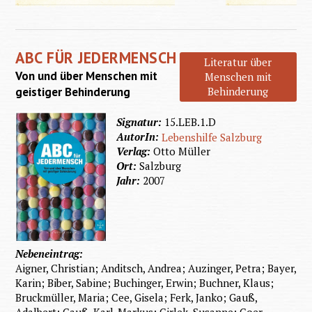
Und die
Welt
ABC FÜR JEDERMENSCH
klingt
Literatur über
Von und über Menschen mit
Menschen mit
wie
geistiger Behinderung
Behinderung
Musik
Signatur:
15.LEB.1.D
AutorIn:
Lebenshilfe Salzburg
Verlag:
Otto Müller
Ort:
Salzburg
Jahr:
2007
Nebeneintrag:
Aigner, Christian; Anditsch, Andrea; Auzinger, Petra; Bayer,
Karin; Biber, Sabine; Buchinger, Erwin; Buchner, Klaus;
Bruckmüller, Maria; Cee, Gisela; Ferk, Janko; Gauß,
Adalbert; Gauß, Karl-Markus; Girlek, Susanne; Goer,