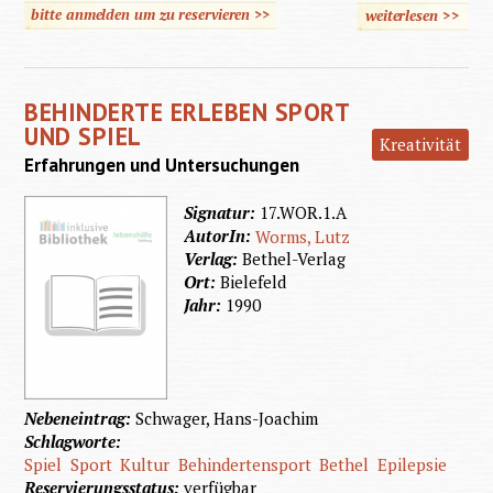
bitte anmelden um zu reservieren >>
weiterlesen
>>
über
Bewegu
Spiel 
BEHINDERTE ERLEBEN SPORT
Sport 
UND SPIEL
Kreativität
geisti
Erfahrungen und Untersuchungen
behinde
Signatur:
17.WOR.1.A
Kinde
AutorIn:
Worms, Lutz
Verlag:
Bethel-Verlag
Ort:
Bielefeld
Jahr:
1990
Nebeneintrag:
Schwager, Hans-Joachim
Schlagworte:
Spiel
Sport
Kultur
Behindertensport
Bethel
Epilepsie
Reservierungsstatus:
verfügbar