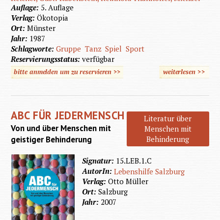
Auflage:
5. Auflage
Verlag:
Ökotopia
Ort:
Münster
Jahr:
1987
Schlagworte:
Gruppe
Tanz
Spiel
Sport
Reservierungsstatus:
verfügbar
bitte anmelden um zu reservieren >>
weiterlesen
>>
über
Bewegu
für die
ABC FÜR JEDERMENSCH
Grupp
Literatur über
Von und über Menschen mit
Menschen mit
geistiger Behinderung
Behinderung
Signatur:
15.LEB.1.C
AutorIn:
Lebenshilfe Salzburg
Verlag:
Otto Müller
Ort:
Salzburg
Jahr:
2007