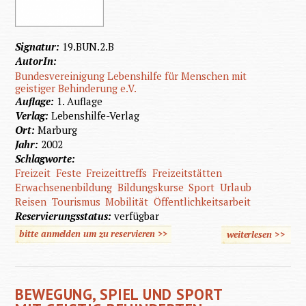
Signatur:
19.BUN.2.B
AutorIn:
Bundesvereinigung Lebenshilfe für Menschen mit
geistiger Behinderung e.V.
Auflage:
1. Auflage
Verlag:
Lebenshilfe-Verlag
Ort:
Marburg
Jahr:
2002
Schlagworte:
Freizeit
Feste
Freizeittreffs
Freizeitstätten
Erwachsenenbildung
Bildungskurse
Sport
Urlaub
Reisen
Tourismus
Mobilität
Öffentlichkeitsarbeit
Reservierungsstatus:
verfügbar
bitte anmelden um zu reservieren >>
weiterlesen
>>
übe
Freize
organisi
BEWEGUNG, SPIEL UND SPORT
- so geh