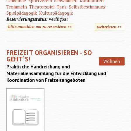
Gemeinde
Sportverein
Schwimmen
Kanufahren
Trommeln
Theaterspiel
Tanz
Selbstbestimmung
Spielpädagogik
Kulturpädagogik
Reservierungsstatus:
verfügbar
bitte anmelden um zu reservieren >>
weiterlesen
>>
über
Freizeit
Lebe
FREIZEIT ORGANISIEREN - SO
behinde
GEHT´S!
Wohnen
Mensch
Praktische Handreichung und
Materialiensammlung für die Entwicklung und
Koordination von Freizeitangeboten