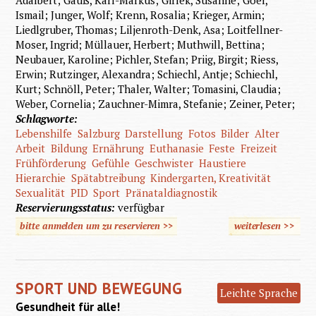
Ismail; Junger, Wolf; Krenn, Rosalia; Krieger, Armin;
Liedlgruber, Thomas; Liljenroth-Denk, Asa; Loitfellner-
Moser, Ingrid; Müllauer, Herbert; Muthwill, Bettina;
Neubauer, Karoline; Pichler, Stefan; Priig, Birgit; Riess,
Erwin; Rutzinger, Alexandra; Schiechl, Antje; Schiechl,
Kurt; Schnöll, Peter; Thaler, Walter; Tomasini, Claudia;
Weber, Cornelia; Zauchner-Mimra, Stefanie; Zeiner, Peter;
Schlagworte:
Lebenshilfe
Salzburg
Darstellung
Fotos
Bilder
Alter
Arbeit
Bildung
Ernährung
Euthanasie
Feste
Freizeit
Frühförderung
Gefühle
Geschwister
Haustiere
Hierarchie
Spätabtreibung
Kindergarten, Kreativität
Sexualität
PID
Sport
Pränataldiagnostik
Reservierungsstatus:
verfügbar
bitte anmelden um zu reservieren >>
weiterlesen
>>
über 
für
Jederme
SPORT UND BEWEGUNG
Leichte Sprache
Gesundheit für alle!