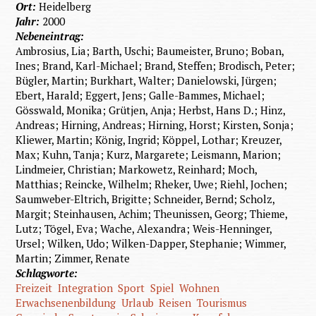
Ort:
Heidelberg
Jahr:
2000
Nebeneintrag:
Ambrosius, Lia; Barth, Uschi; Baumeister, Bruno; Boban,
Ines; Brand, Karl-Michael; Brand, Steffen; Brodisch, Peter;
Bügler, Martin; Burkhart, Walter; Danielowski, Jürgen;
Ebert, Harald; Eggert, Jens; Galle-Bammes, Michael;
Gösswald, Monika; Grütjen, Anja; Herbst, Hans D.; Hinz,
Andreas; Hirning, Andreas; Hirning, Horst; Kirsten, Sonja;
Kliewer, Martin; König, Ingrid; Köppel, Lothar; Kreuzer,
Max; Kuhn, Tanja; Kurz, Margarete; Leismann, Marion;
Lindmeier, Christian; Markowetz, Reinhard; Moch,
Matthias; Reincke, Wilhelm; Rheker, Uwe; Riehl, Jochen;
Saumweber-Eltrich, Brigitte; Schneider, Bernd; Scholz,
Margit; Steinhausen, Achim; Theunissen, Georg; Thieme,
Lutz; Tögel, Eva; Wache, Alexandra; Weis-Henninger,
Ursel; Wilken, Udo; Wilken-Dapper, Stephanie; Wimmer,
Martin; Zimmer, Renate
Schlagworte:
Freizeit
Integration
Sport
Spiel
Wohnen
Erwachsenenbildung
Urlaub
Reisen
Tourismus