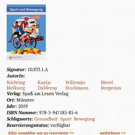
Signatur:
10.STI.1.A
AutorIn:
Stichting
Kaatje
Willemijn
Merel
Melkweg
Dalderop
Stockmann
Borgesius
Verlag:
Spaß am Lesen Verlag
Ort:
Münster
Jahr:
2019
ISBN Nummer:
978-3-947185-85-6
Schlagworte:
Gesundheit
Sport
Bewegung
Reservierungsstatus:
verfügbar
bitte anmelden um zu reservieren >>
weiterlesen
>>
über