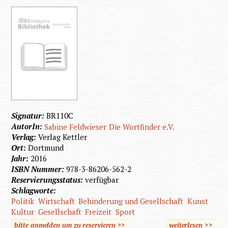
Signatur:
BR110C
AutorIn:
Sabine Feldwieser
Die Wortfinder e.V.
Verlag:
Verlag Kettler
Ort:
Dortmund
Jahr:
2016
ISBN Nummer:
978-3-86206-562-2
Reservierungsstatus:
verfügbar
Schlagworte:
Politik
Wirtschaft
Behinderung und Gesellschaft
Kunst
Kultur
Gesellschaft
Freizeit
Sport
bitte anmelden um zu reservieren >>
weiterlesen
>>
über