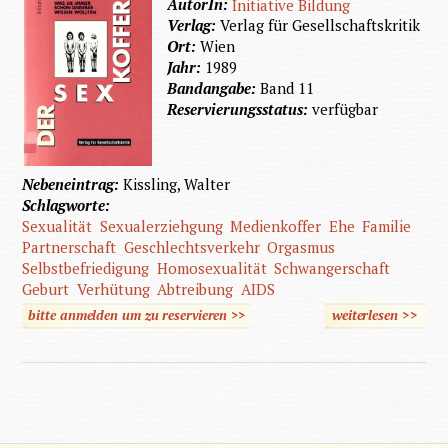
AutorIn:
Initiative Bildung
Verlag:
Verlag für Gesellschaftskritik
Ort:
Wien
Jahr:
1989
Bandangabe:
Band 11
Reservierungsstatus:
verfügbar
Nebeneintrag:
Kissling, Walter
Schlagworte:
Sexualität
Sexualerziehgung
Medienkoffer
Ehe
Familie
Partnerschaft
Geschlechtsverkehr
Orgasmus
Selbstbefriedigung
Homosexualität
Schwangerschaft
Geburt
Verhütung
Abtreibung
AIDS
bitte anmelden um zu reservieren >>
weiterlesen
>>
über
Der
Sex-
Koffer