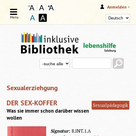
Anmelden
Menu
Search this site
Search for
SUCHFORMULAR
Sexualerziehgung
DER SEX-KOFFER
Sexualpädagogik
Was sie immer schon darüber wissen
wollen
Signatur:
8.INT.1.A