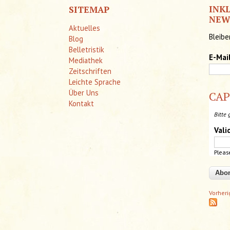
INK
SITEMAP
NEW
Aktuelles
Bleibe
Blog
Belletristik
E-Mai
Mediathek
Zeitschriften
Leichte Sprache
Über Uns
CA
Kontakt
Bitte 
Vali
Pleas
Vorher