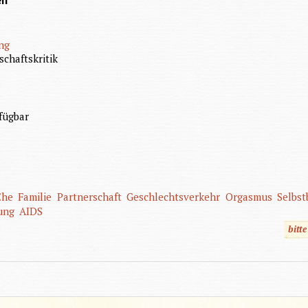
en
ung
schaftskritik
fügbar
Ehe
Familie
Partnerschaft
Geschlechtsverkehr
Orgasmus
Selbst
ung
AIDS
bitt