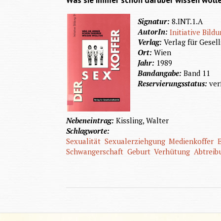
Was sie immer schon darüber wissen woll
Signatur:
8.INT.1.A
AutorIn:
Initiative Bild
Verlag:
Verlag für Gesell
Ort:
Wien
Jahr:
1989
Bandangabe:
Band 11
Reservierungsstatus:
ver
Nebeneintrag:
Kissling, Walter
Schlagworte:
Sexualität
Sexualerziehgung
Medienkoffer
Schwangerschaft
Geburt
Verhütung
Abtreib