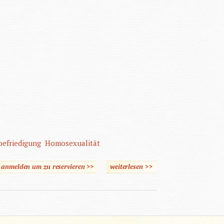
befriedigung
Homosexualität
e anmelden um zu reservieren >>
weiterlesen
über Der Sex-Koffer
>>