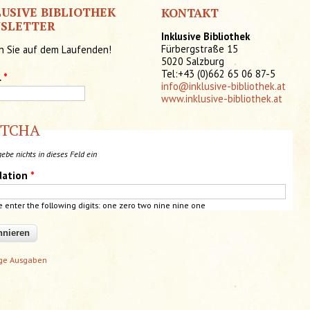
LUSIVE BIBLIOTHEK
KONTAKT
SLETTER
Inklusive Bibliothek
Fürbergstraße 15
n Sie auf dem Laufenden!
5020 Salzburg
Tel:+43 (0)662 65 06 87-5
l
*
info@inklusive-bibliothek.at
www.inklusive-bibliothek.at
PTCHA
gebe nichts in dieses Feld ein
dation
*
e enter the following digits: one zero two nine nine one
ige Ausgaben