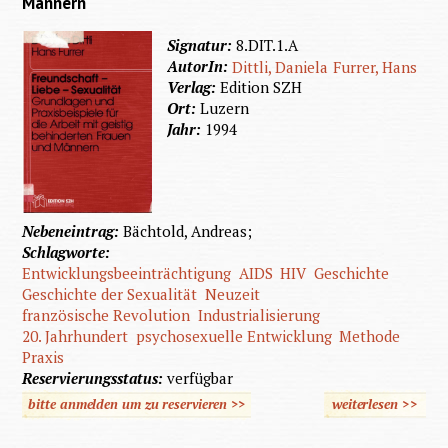
Männern
Signatur:
8.DIT.1.A
AutorIn:
Dittli, Daniela
Furrer, Hans
Verlag:
Edition SZH
Ort:
Luzern
Jahr:
1994
Nebeneintrag:
Bächtold, Andreas;
Schlagworte:
Entwicklungsbeeinträchtigung
AIDS
HIV
Geschichte
Geschichte der Sexualität
Neuzeit
französische Revolution
Industrialisierung
20. Jahrhundert
psychosexuelle Entwicklung
Methode
Praxis
Reservierungsstatus:
verfügbar
bitte anmelden um zu reservieren >>
weiterlesen
>>
übe
Freunds