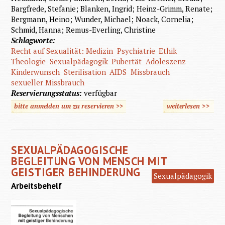
Bargfrede, Stefanie; Blanken, Ingrid; Heinz-Grimm, Renate;
Bergmann, Heino; Wunder, Michael; Noack, Cornelia;
Schmid, Hanna; Remus-Everling, Christine
Schlagworte:
Recht auf Sexualität: Medizin
Psychiatrie
Ethik
Theologie
Sexualpädagogik
Pubertät
Adoleszenz
Kinderwunsch
Sterilisation
AIDS
Missbrauch
sexueller Missbrauch
Reservierungsstatus:
verfügbar
bitte anmelden um zu reservieren >>
weiterlesen
>>
übe
Sexual
und gei
SEXUALPÄDAGOGISCHE
Behinde
BEGLEITUNG VON MENSCH MIT
GEISTIGER BEHINDERUNG
Sexualpädagogik
Arbeitsbehelf