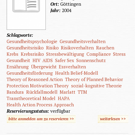
Ort:
Göttingen
Jahr:
2004
Schlagworte:
Gesundheitspsychologie
Gesundheitsverhalten
Gesundheitsrisiko
Risiko
Risikoverhalten
Rauchen
Krebs
Krebsrisiko
Stressbewältigung
Compliance
Stress
Gesundheit
HIV
AIDS
Safer Sex
Sonnenschutz
Ernährung
Übergewicht
Essverhalten
Gesundheitsförderung
Health Belief-Modell
Theory of Reasoned Action
Theory of Planned Behavior
Protection Motivation Theory
sozial-kognitive Theorie
Bandura
Rückfallmodell
Marlatt
TTM
Transtheoretical Model
HAPA
Health Action Process Approach
Reservierungsstatus:
verfügbar
bitte anmelden um zu reservieren >>
weiterlesen
>>
über Ps
Gesundh