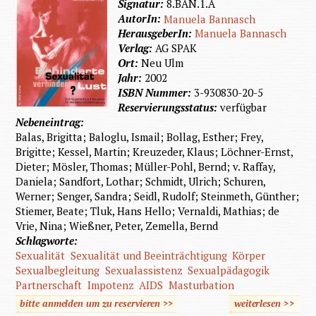
Signatur:
8.BAN.1.A
AutorIn:
Manuela Bannasch
HerausgeberIn:
Manuela Bannasch
Verlag:
AG SPAK
Ort:
Neu Ulm
Jahr:
2002
ISBN Nummer:
3-930830-20-5
Reservierungsstatus:
verfügbar
Nebeneintrag:
Balas, Brigitta; Baloglu, Ismail; Bollag, Esther; Frey,
Brigitte; Kessel, Martin; Kreuzeder, Klaus; Löchner-Ernst,
Dieter; Mösler, Thomas; Müller-Pohl, Bernd; v. Raffay,
Daniela; Sandfort, Lothar; Schmidt, Ulrich; Schuren,
Werner; Senger, Sandra; Seidl, Rudolf; Steinmeth, Günther;
Stiemer, Beate; Tluk, Hans Hello; Vernaldi, Mathias; de
Vrie, Nina; Wießner, Peter, Zemella, Bernd
Schlagworte:
Sexualität
Sexualität und Beeinträchtigung
Körper
Sexualbegleitung
Sexualassistenz
Sexualpädagogik
Partnerschaft
Impotenz
AIDS
Masturbation
bitte anmelden um zu reservieren >>
weiterlesen
>>
über