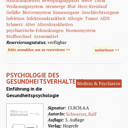
Hautkrankheiten
Bewegungsapparat
Niere
Darm
Verdauungssystem
Atemwege
Blut
Herz-Kreislauf
Gefäße
Nervensystem
Sinnesorgane
Geschlechtsorgane
Infektion
Infektionskrankheit
Allergie
Tumor
AIDS
Schmerz
Alter
Alterskrankheiten
psychiatrische Erkrankungen
Hormonsystem
Stoffwechsel
Arzneimittel
Reservierungsstatus:
verfügbar
bitte anmelden um zu reservieren >>
weiterlesen
>>
üb
Pflegeas
PSYCHOLOGIE DES
GESUNDHEITSVERHALTENS
Medizin & Psychiatrie
Einführung in die
Gesundheitspsychologie
Signatur:
13.SCH.4.A
AutorIn:
Schwarzer, Ralf
Auflage:
3. Auflage
Verlag:
Hogrefe