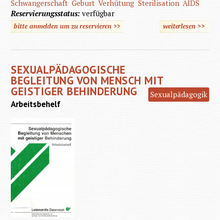
Schwangerschaft
Geburt
Verhütung
Sterilisation
AIDS
Reservierungsstatus:
verfügbar
bitte anmelden um zu reservieren >>
weiterlesen
>>
Sexualp
Begle
SEXUALPÄDAGOGISCHE
Men
BEGLEITUNG VON MENSCH MIT
ge
GEISTIGER BEHINDERUNG
Sexualpädagogik
Beh
Arbeitsbehelf