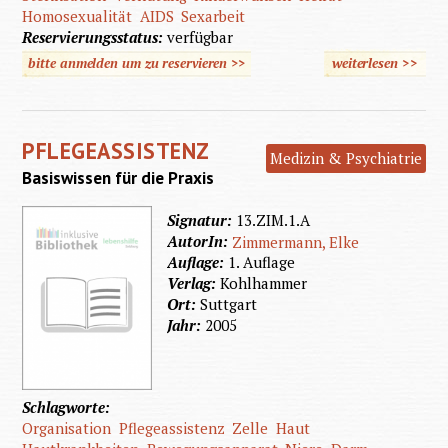
Homosexualität
AIDS
Sexarbeit
Reservierungsstatus:
verfügbar
bitte anmelden um zu reservieren >>
weiterlesen
>>
über
"Was
macht
PFLEGEASSISTENZ
Ihr
Medizin & Psychiatrie
Basiswissen für die Praxis
Sohn
denn
Signatur:
13.ZIM.1.A
AutorIn:
Zimmermann, Elke
da?"
Auflage:
1. Auflage
Verlag:
Kohlhammer
Ort:
Suttgart
Jahr:
2005
Schlagworte:
Organisation
Pflegeassistenz
Zelle
Haut