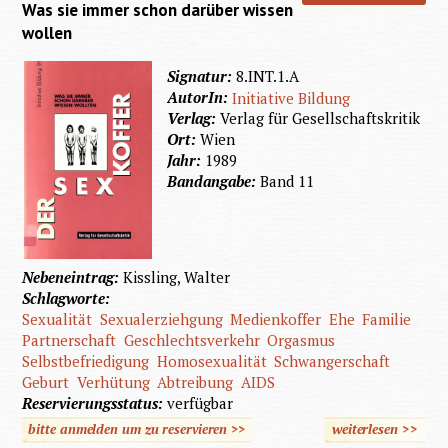
Was sie immer schon darüber wissen
ge
wollen
Beh
Signatur:
8.INT.1.A
AutorIn:
Initiative Bildung
Verlag:
Verlag für Gesellschaftskritik
Ort:
Wien
Jahr:
1989
Bandangabe:
Band 11
Nebeneintrag:
Kissling, Walter
Schlagworte:
Sexualität
Sexualerziehgung
Medienkoffer
Ehe
Familie
Partnerschaft
Geschlechtsverkehr
Orgasmus
Selbstbefriedigung
Homosexualität
Schwangerschaft
Geburt
Verhütung
Abtreibung
AIDS
Reservierungsstatus:
verfügbar
bitte anmelden um zu reservieren >>
weiterlesen
>>
über