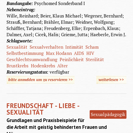
Bandangabe:
Psychomed Sonderband I
Nebeneintrag:
Wille, Reinhard; Beier, Klaus Michael; Wegener, Bernhard;
Strauß, Bernhard; Brähler, Elmar; Weidner, Wolfgang;
Schäffler, Tatjana; Freudenberg, Elke; Erpenbach, Klaus;
Dalmer, Axel; Cicek, Halis; Grieme, Jutta; Haeberle, Erwin J.
Schlagworte:
Sexualität
Sexualverhalten
Intimität
Scham
Selbstbestimmung
Max Hodann
AIDS
HIV
Geschlechtsumwandlung
Peinlichkeit
Sterilität
Brustkrebs
Hodenkrebs
Alter
Reservierungsstatus:
verfügbar
bitte anmelden um zu reservieren >>
weiterlesen
>>
über
Intimit
und
FREUNDSCHAFT - LIEBE -
Sexualit
SEXUALITÄT
Sexualpädagogik
Grundlagen und Praxisbeispiele für
die Arbeit mit geistig behinderten Frauen und