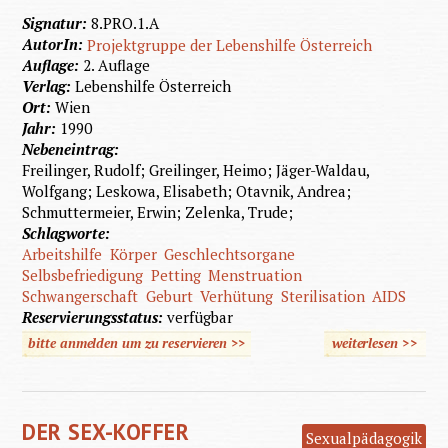
Signatur:
8.PRO.1.A
AutorIn:
Projektgruppe der Lebenshilfe Österreich
Auflage:
2. Auflage
Verlag:
Lebenshilfe Österreich
Ort:
Wien
Jahr:
1990
Nebeneintrag:
Freilinger, Rudolf; Greilinger, Heimo; Jäger-Waldau,
Wolfgang; Leskowa, Elisabeth; Otavnik, Andrea;
Schmuttermeier, Erwin; Zelenka, Trude;
Schlagworte:
Arbeitshilfe
Körper
Geschlechtsorgane
Selbsbefriedigung
Petting
Menstruation
Schwangerschaft
Geburt
Verhütung
Sterilisation
AIDS
Reservierungsstatus:
verfügbar
bitte anmelden um zu reservieren >>
weiterlesen
>>
Sexualp
Begle
DER SEX-KOFFER
Men
Sexualpädagogik