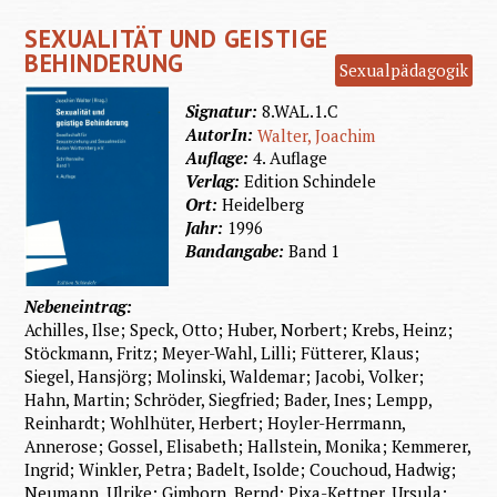
SEXUALITÄT UND GEISTIGE
BEHINDERUNG
Sexualpädagogik
Signatur:
8.WAL.1.C
AutorIn:
Walter, Joachim
Auflage:
4. Auflage
Verlag:
Edition Schindele
Ort:
Heidelberg
Jahr:
1996
Bandangabe:
Band 1
Nebeneintrag:
Achilles, Ilse; Speck, Otto; Huber, Norbert; Krebs, Heinz;
Stöckmann, Fritz; Meyer-Wahl, Lilli; Fütterer, Klaus;
Siegel, Hansjörg; Molinski, Waldemar; Jacobi, Volker;
Hahn, Martin; Schröder, Siegfried; Bader, Ines; Lempp,
Reinhardt; Wohlhüter, Herbert; Hoyler-Herrmann,
Annerose; Gossel, Elisabeth; Hallstein, Monika; Kemmerer,
Ingrid; Winkler, Petra; Badelt, Isolde; Couchoud, Hadwig;
Neumann, Ulrike; Gimborn, Bernd; Pixa-Kettner, Ursula;