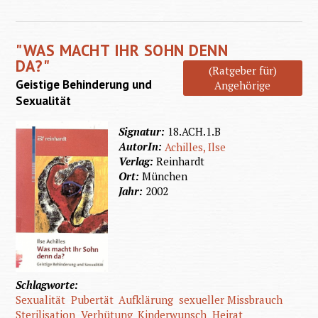
Behinde
Sexuali
"WAS MACHT IHR SOHN DENN
-
DA?"
(Ratgeber für)
verhind
Geistige Behinderung und
Angehörige
Lust 
Sexualität
Signatur:
18.ACH.1.B
AutorIn:
Achilles, Ilse
Verlag:
Reinhardt
Ort:
München
Jahr:
2002
Schlagworte:
Sexualität
Pubertät
Aufklärung
sexueller Missbrauch
Sterilisation
Verhütung
Kinderwunsch
Heirat