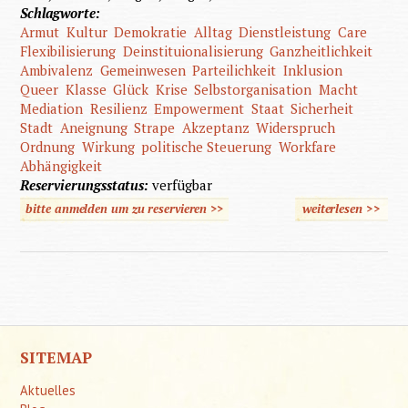
Schlagworte:
Armut
Kultur
Demokratie
Alltag
Dienstleistung
Care
Flexibilisierung
Deinstituionalisierung
Ganzheitlichkeit
Ambivalenz
Gemeinwesen
Parteilichkeit
Inklusion
Queer
Klasse
Glück
Krise
Selbstorganisation
Macht
Mediation
Resilienz
Empowerment
Staat
Sicherheit
Stadt
Aneignung
Strape
Akzeptanz
Widerspruch
Ordnung
Wirkung
politische Steuerung
Workfare
Abhängigkeit
Reservierungsstatus:
verfügbar
bitte anmelden um zu reservieren >>
weiterlesen
>>
über
Aktuel
Leitbegri
der
Sozial
Arbei
SITEMAP
Aktuelles