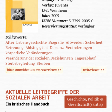
Verlag:
Juventa
Ort:
Weinheim
Jahr:
2009
ISBN Nummer:
3-7799-2005-0
Reservierungsstatus:
verfügbar
Schlagworte:
Alter
Lebensgeschichte
Biografie
Altwerden
Sicherheit
Betreuung
Abhängigkeit
Demenz
Veränderungen
körperliche Veränderungen
Veränderung der sozialen Beziehungen
Tagesablauf
Sterbebegleitung
Sterben
bitte anmelden um zu reservieren >>
weiterlesen
>>
über 
geisti
Behinde
AKTUELLE LEITBEGRIFFE DER
alt we
SOZIALEN ARBEIT
Geschichte, Politik &
Ein kritisches Handbuch
Gesellschaft(skritik)