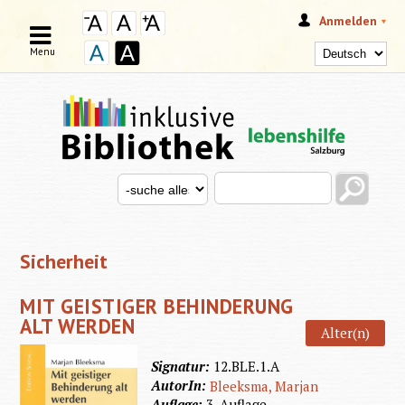
Anmelden
Menu
Search this site
Search for
SUCHFORMULAR
Sicherheit
MIT GEISTIGER BEHINDERUNG
ALT WERDEN
Alter(n)
Signatur:
12.BLE.1.A
AutorIn:
Bleeksma, Marjan
Auflage:
3. Auflage