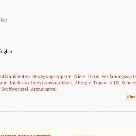
lke
fügbar
utkrankheiten
Bewegungsapparat
Niere
Darm
Verdauungssyst
gane
Infektion
Infektionskrankheit
Allergie
Tumor
AIDS
Schme
Stoffwechsel
Arzneimittel
bitt