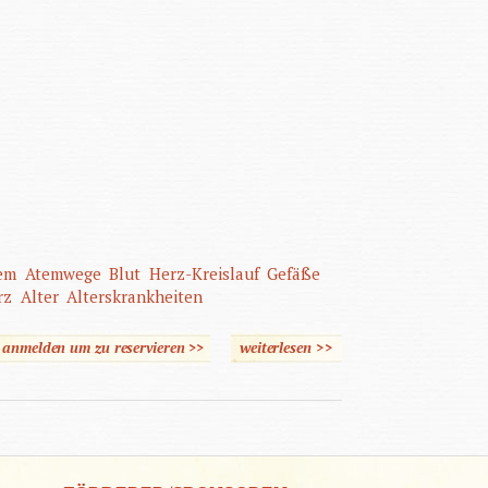
em
Atemwege
Blut
Herz-Kreislauf
Gefäße
rz
Alter
Alterskrankheiten
e anmelden um zu reservieren >>
weiterlesen
über Pflegeassistenz
>>