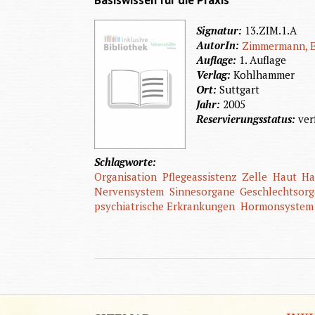
Basiswissen für die Praxis
Signatur:
13.ZIM.1.A
AutorIn:
Zimmermann, E
Auflage:
1. Auflage
Verlag:
Kohlhammer
Ort:
Suttgart
Jahr:
2005
Reservierungsstatus:
ver
Schlagworte:
Organisation
Pflegeassistenz
Zelle
Haut
Ha
Nervensystem
Sinnesorgane
Geschlechtsor
psychiatrische Erkrankungen
Hormonsystem