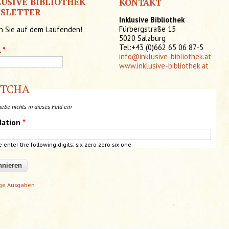
LUSIVE BIBLIOTHEK
KONTAKT
SLETTER
Inklusive Bibliothek
Fürbergstraße 15
n Sie auf dem Laufenden!
5020 Salzburg
Tel:+43 (0)662 65 06 87-5
l
*
info@inklusive-bibliothek.at
www.inklusive-bibliothek.at
PTCHA
gebe nichts in dieses Feld ein
dation
*
e enter the following digits: six zero zero
six
one
ige Ausgaben