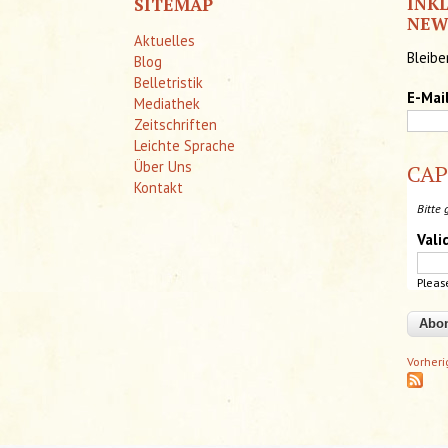
INK
SITEMAP
NEW
Aktuelles
Bleibe
Blog
Belletristik
E-Mai
Mediathek
Zeitschriften
Leichte Sprache
Über Uns
CA
Kontakt
Bitte 
Vali
Pleas
Vorher