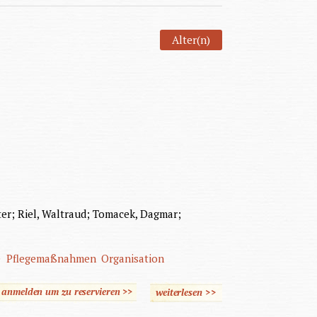
Alter(n)
ter; Riel, Waltraud; Tomacek, Dagmar;
e
Pflegemaßnahmen
Organisation
e anmelden um zu reservieren >>
weiterlesen
>>
über Praxis der
Pflegediagnosen