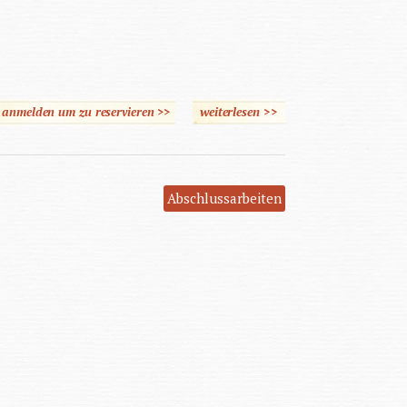
e anmelden um zu reservieren >>
weiterlesen
>>
über Heimerziehung im
Aufbruch
Abschlussarbeiten