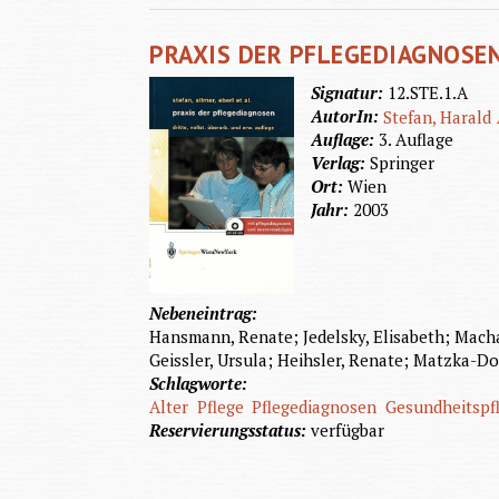
PRAXIS DER PFLEGEDIAGNOSE
Signatur:
12.STE.1.A
AutorIn:
Stefan, Harald
Auflage:
3. Auflage
Verlag:
Springer
Ort:
Wien
Jahr:
2003
Nebeneintrag:
Hansmann, Renate; Jedelsky, Elisabeth; Macha
Geissler, Ursula; Heihsler, Renate; Matzka-Do
Schlagworte:
Alter
Pflege
Pflegediagnosen
Gesundheitspf
Reservierungsstatus:
verfügbar