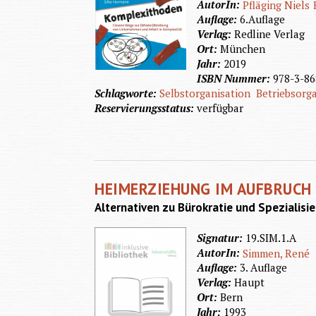
AutorIn:
Pfläging Niels
Auflage:
6.Auflage
Verlag:
Redline Verlag
Ort:
München
Jahr:
2019
ISBN Nummer:
978-3-86
Schlagworte:
Selbstorganisation
Betriebsorg
Reservierungsstatus:
verfügbar
HEIMERZIEHUNG IM AUFBRUCH
Alternativen zu Bürokratie und Spezialisi
Signatur:
19.SIM.1.A
AutorIn:
Simmen, René
Auflage:
3. Auflage
Verlag:
Haupt
Ort:
Bern
Jahr:
1993