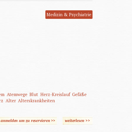
Medizin & Psychiatrie
em
Atemwege
Blut
Herz-Kreislauf
Gefäße
rz
Alter
Alterskrankheiten
e anmelden um zu reservieren >>
weiterlesen
über Pflegeassistenz
>>