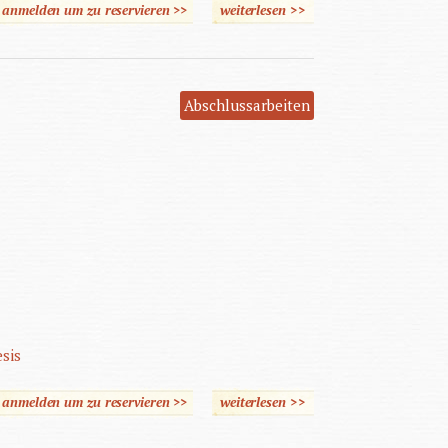
e anmelden um zu reservieren >>
weiterlesen
>>
über Evaluation von
Supervision
Abschlussarbeiten
sis
e anmelden um zu reservieren >>
weiterlesen
>>
über Ausdifferenzierung
ohne Elitenbildung.