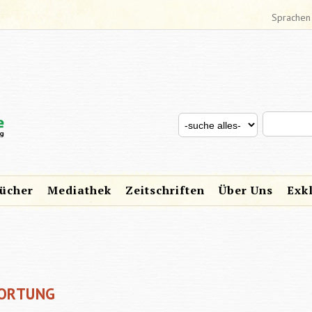
Sprachen
Search thi
Search for
SUCHFORMULAR
ücher
Mediathek
Zeitschriften
Über Uns
Exk
WORTUNG