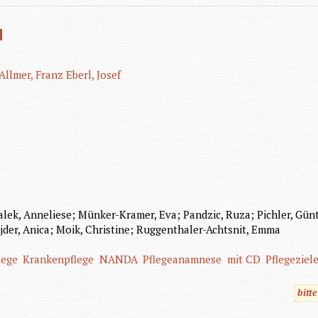
N
Allmer, Franz
Eberl, Josef
lek, Anneliese; Münker-Kramer, Eva; Pandzic, Ruza; Pichler, Gün
jder, Anica; Moik, Christine; Ruggenthaler-Achtsnit, Emma
lege
Krankenpflege
NANDA
Pflegeanamnese
mit CD
Pflegeziel
bitt