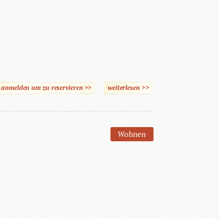
e anmelden um zu reservieren >>
weiterlesen
über Komplexithoden
>>
Wohnen