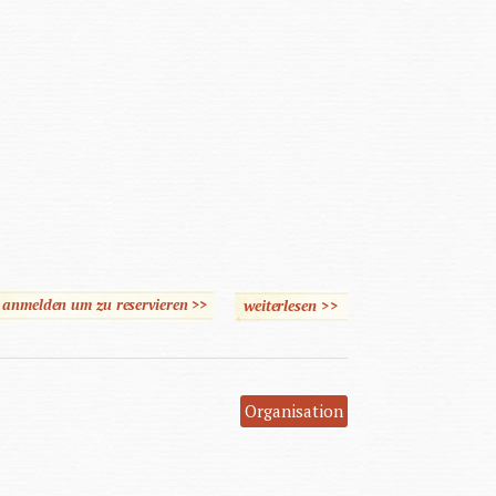
e anmelden um zu reservieren >>
weiterlesen
>>
über Das Prinzip
Selbstverantwortung
Organisation