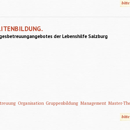
bitt
LITENBILDUNG.
Tagesbetreuungangebotes der Lebenshilfe Salzburg
.
treuung
Organisation
Gruppenbildung
Management
Master-The
bitt