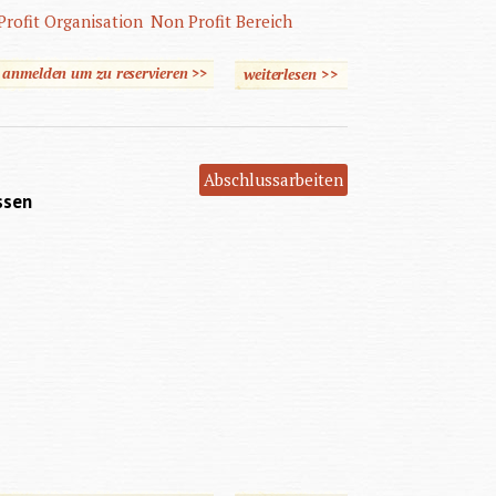
rofit Organisation
Non Profit Bereich
e anmelden um zu reservieren >>
weiterlesen
>>
über Die Bedeutung
modernen
Sozialmarketings im Non
Profit Bereich
Abschlussarbeiten
ssen