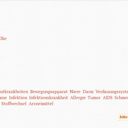
lke
utkrankheiten
Bewegungsapparat
Niere
Darm
Verdauungssyst
gane
Infektion
Infektionskrankheit
Allergie
Tumor
AIDS
Schme
Stoffwechsel
Arzneimittel
bitt