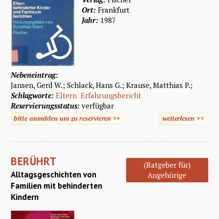
Ort:
Frankfurt
Jahr:
1987
Nebeneintrag:
Jansen, Gerd W.; Schlack, Hans G.; Krause, Matthias P.;
Schlagworte:
Eltern
Erfahrungsbericht
Reservierungsstatus:
verfügbar
bitte anmelden um zu reservieren >>
weiterlesen
>>
über W
behinde
wen?
BERÜHRT
(Ratgeber für)
Alltagsgeschichten von
Angehörige
Familien mit behinderten
Kindern