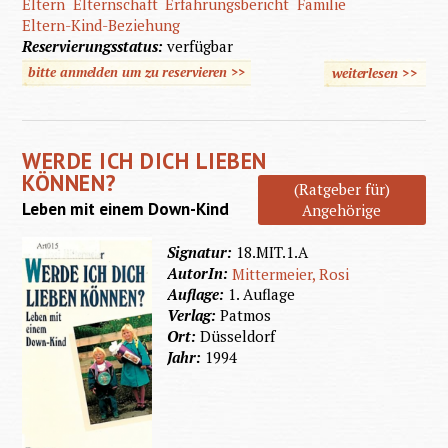
Eltern
Elternschaft
Erfahrungsbericht
Familie
Eltern-Kind-Beziehung
Reservierungsstatus:
verfügbar
bitte anmelden um zu reservieren >>
weiterlesen
>>
über W
haben 
behinde
WERDE ICH DICH LIEBEN
Kind
KÖNNEN?
(Ratgeber für)
Leben mit einem Down-Kind
Angehörige
Signatur:
18.MIT.1.A
AutorIn:
Mittermeier, Rosi
Auflage:
1. Auflage
Verlag:
Patmos
Ort:
Düsseldorf
Jahr:
1994