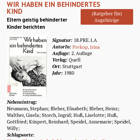
WIR HABEN EIN BEHINDERTES
Kommun
KIND
(Ratgeber für)
u
Eltern geistig behinderter
Angehörige
Koope
Kinder berichten
Signatur:
18.PRE.1.A
AutorIn:
Prekop, Irina
Auflage:
2. Auflage
Verlag:
Quell
Ort:
Stuttgart
Jahr:
1980
Nebeneintrag:
Neumann, Stephan; Bleher, Elisabeth; Bleher, Heinz;
Walther, Gisela; Storch, Ingrid; Huß, Liselotte; Huß,
Gottfried; Küspert, Reinhard; Speidel, Annemarie; Speidel,
Willy;
Schlagworte: