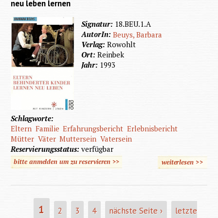
neu leben lernen
Signatur:
18.BEU.1.A
AutorIn:
Beuys, Barbara
Verlag:
Rowohlt
Ort:
Reinbek
Jahr:
1993
Schlagworte:
Eltern
Familie
Erfahrungsbericht
Erlebnisbericht
Mütter
Väter
Muttersein
Vatersein
Reservierungsstatus:
verfügbar
bitte anmelden um zu reservieren >>
weiterlesen
>>
über 
Anfang
nur
Verzwei
1
2
3
4
nächste Seite ›
letzte
SEITEN