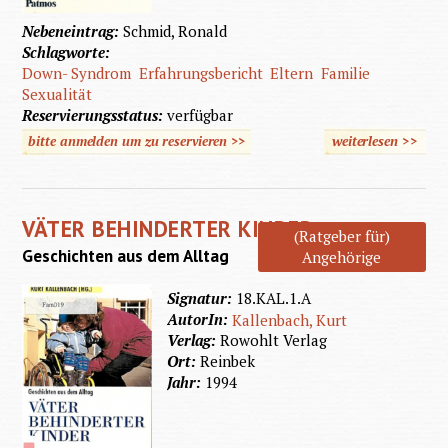
Nebeneintrag:
Schmid, Ronald
Schlagworte:
Down- Syndrom
Erfahrungsbericht
Eltern
Familie
Sexualität
Reservierungsstatus:
verfügbar
bitte anmelden um zu reservieren >>
weiterlesen
>>
über
Werde
ich dich
VÄTER BEHINDERTER KINDER
lieben
(Ratgeber für)
Geschichten aus dem Alltag
Angehörige
können
Signatur:
18.KAL.1.A
AutorIn:
Kallenbach, Kurt
Verlag:
Rowohlt Verlag
Ort:
Reinbek
Jahr:
1994