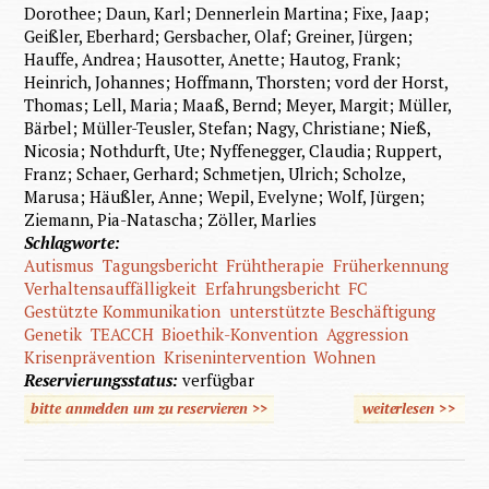
Dorothee; Daun, Karl; Dennerlein Martina; Fixe, Jaap;
Geißler, Eberhard; Gersbacher, Olaf; Greiner, Jürgen;
Hauffe, Andrea; Hausotter, Anette; Hautog, Frank;
Heinrich, Johannes; Hoffmann, Thorsten; vord der Horst,
Thomas; Lell, Maria; Maaß, Bernd; Meyer, Margit; Müller,
Bärbel; Müller-Teusler, Stefan; Nagy, Christiane; Nieß,
Nicosia; Nothdurft, Ute; Nyffenegger, Claudia; Ruppert,
Franz; Schaer, Gerhard; Schmetjen, Ulrich; Scholze,
Marusa; Häußler, Anne; Wepil, Evelyne; Wolf, Jürgen;
Ziemann, Pia-Natascha; Zöller, Marlies
Schlagworte:
Autismus
Tagungsbericht
Frühtherapie
Früherkennung
Verhaltensauffälligkeit
Erfahrungsbericht
FC
Gestützte Kommunikation
unterstützte Beschäftigung
Genetik
TEACCH
Bioethik-Konvention
Aggression
Krisenprävention
Krisenintervention
Wohnen
Reservierungsstatus:
verfügbar
bitte anmelden um zu reservieren >>
weiterlesen
>>
über
Autismu