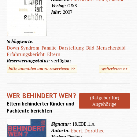
Verlag:
G&S
Jahr:
2007
Schlagworte:
Down-Syndrom
Familie
Darstellung
Bild
Menschenbild
Erfahrungsbericht
Eltern
Reservierungsstatus:
verfügbar
bitte anmelden um zu reservieren >>
weiterlesen
>>
über
Das
Leben
WER BEHINDERT WEN?
ist
(Ratgeber für)
Eltern behinderter Kinder und
Angehörige
schön
Fachleute berichten
Signatur:
18.EBE.1.A
AutorIn:
Ebert, Dorothee
Verlag:
Fischer