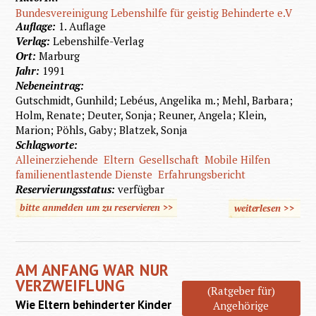
Bundesvereinigung Lebenshilfe für geistig Behinderte e.V
Auflage:
1. Auflage
Verlag:
Lebenshilfe-Verlag
Ort:
Marburg
Jahr:
1991
Nebeneintrag:
Gutschmidt, Gunhild; Lebéus, Angelika m.; Mehl, Barbara;
Holm, Renate; Deuter, Sonja; Reuner, Angela; Klein,
Marion; Pöhls, Gaby; Blatzek, Sonja
Schlagworte:
Alleinerziehende
Eltern
Gesellschaft
Mobile Hilfen
familienentlastende Dienste
Erfahrungsbericht
Reservierungsstatus:
verfügbar
bitte anmelden um zu reservieren >>
weiterlesen
>>
üb
Alleiner
Eltern 
AM ANFANG WAR NUR
behin
VERZWEIFLUNG
(Ratgeber für)
Kin
Wie Eltern behinderter Kinder
Angehörige