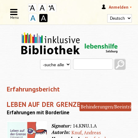
Anmelden
Menu
Search this site
Search for
SUCHFORMULAR
Erfahrungsbericht
LEBEN AUF DER GRENZE
Behinderungen/Beeinträch
Erfahrungen mit Borderline
Signatur:
14.KNU.1.A
AutorIn:
Knuf, Andreas