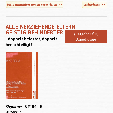
bitte anmelden um zu reservieren >>
weiterlesen
>>
über
berührt
ALLEINERZIEHENDE ELTERN
GEISTIG BEHINDERTER KINDER
(Ratgeber für)
- doppelt belastet, doppelt
Angehörige
benachteiligt?
Signatur:
18.BUN.1.B
AutorIn: