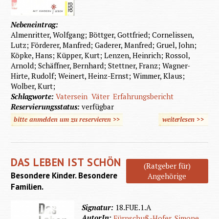
Nebeneintrag:
Almenritter, Wolfgang; Böttger, Gottfried; Cornelissen,
Lutz; Förderer, Manfred; Gaderer, Manfred; Gruel, John;
Köpke, Hans; Küpper, Kurt; Lenzen, Heinrich; Rossol,
Arnold; Schäffner, Bernhard; Stettner, Franz; Wagner-
Hirte, Rudolf; Weinert, Heinz-Ernst; Wimmer, Klaus;
Wolber, Kurt;
Schlagworte:
Vatersein
Väter
Erfahrungsbericht
Reservierungsstatus:
verfügbar
bitte anmelden um zu reservieren >>
weiterlesen
>>
über Vä
behinde
Kinde
DAS LEBEN IST SCHÖN
(Ratgeber für)
Besondere Kinder. Besondere
Angehörige
Familien.
Signatur:
18.FUE.1.A
AutorIn:
Fürnschuß-Hofer, Simone