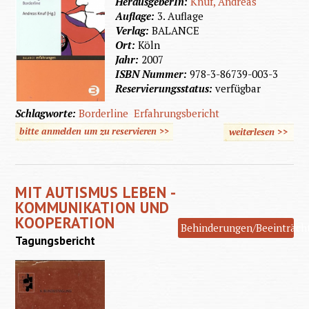
HerausgeberIn:
Knuf, Andreas
Auflage:
3. Auflage
Verlag:
BALANCE
Ort:
Köln
Jahr:
2007
ISBN Nummer:
978-3-86739-003-3
Reservierungsstatus:
verfügbar
Schlagworte:
Borderline
Erfahrungsbericht
bitte anmelden um zu reservieren >>
weiterlesen
>>
über
Leben
auf der
MIT AUTISMUS LEBEN -
Grenze
KOMMUNIKATION UND
KOOPERATION
Behinderungen/Beeinträch
Tagungsbericht