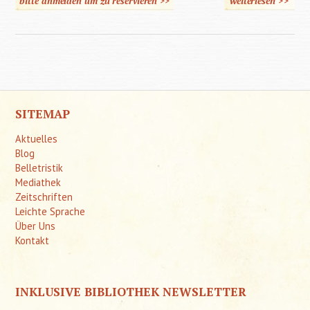
bitte anmelden um zu reservieren >>
weiterlesen
>>
üb
Grund
de
Heilpäd
SITEMAP
Aktuelles
Blog
Belletristik
Mediathek
Zeitschriften
Leichte Sprache
Über Uns
Kontakt
INKLUSIVE BIBLIOTHEK NEWSLETTER