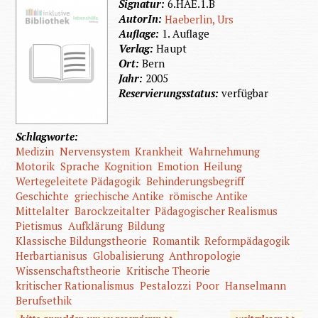
Signatur:
6.HAE.1.B
AutorIn:
Haeberlin, Urs
Auflage:
1. Auflage
Verlag:
Haupt
Ort:
Bern
Jahr:
2005
Reservierungsstatus:
verfügbar
Schlagworte:
Medizin
Nervensystem
Krankheit
Wahrnehmung
Motorik
Sprache
Kognition
Emotion
Heilung
Wertegeleitete Pädagogik
Behinderungsbegriff
Geschichte
griechische Antike
römische Antike
Mittelalter
Barockzeitalter
Pädagogischer Realismus
Pietismus
Aufklärung
Bildung
Klassische Bildungstheorie
Romantik
Reformpädagogik
Herbartianisus
Globalisierung
Anthropologie
Wissenschaftstheorie
Kritische Theorie
kritischer Rationalismus
Pestalozzi
Poor
Hanselmann
Berufsethik