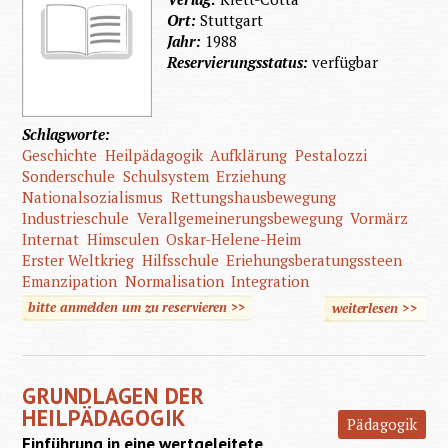
Ort:
Stuttgart
Jahr:
1988
Reservierungsstatus:
verfügbar
Schlagworte:
Geschichte
Heilpädagogik
Aufklärung
Pestalozzi
Sonderschule
Schulsystem
Erziehung
Nationalsozialismus
Rettungshausbewegung
Industrieschule
Verallgemeinerungsbewegung
Vormärz
Internat
Himsculen
Oskar-Helene-Heim
Erster Weltkrieg
Hilfsschule
Eriehungsberatungssteen
Emanzipation
Normalisation
Integration
bitte anmelden um zu reservieren >>
weiterlesen
>>
üb
Geschi
de
GRUNDLAGEN DER
Heilpäd
HEILPÄDAGOGIK
Pädagogik
Einführung in eine wertgeleitete