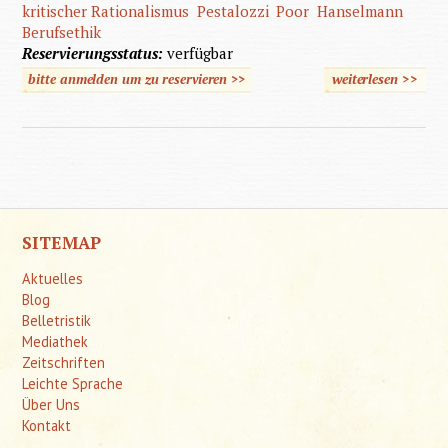
kritischer Rationalismus
Pestalozzi
Poor
Hanselmann
Berufsethik
Reservierungsstatus:
verfügbar
bitte anmelden um zu reservieren >>
weiterlesen
>>
üb
Grund
de
Heilpäd
SITEMAP
Aktuelles
Blog
Belletristik
Mediathek
Zeitschriften
Leichte Sprache
Über Uns
Kontakt