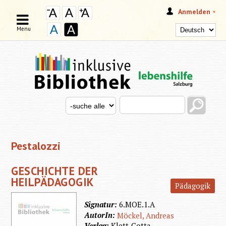
Anmelden
Menu
Search this site
Search for
SUCHFORMULAR
Pestalozzi
GESCHICHTE DER
HEILPÄDAGOGIK
Pädagogik
Signatur:
6.MOE.1.A
AutorIn:
Möckel, Andreas
Verlag:
Klett-Cotta