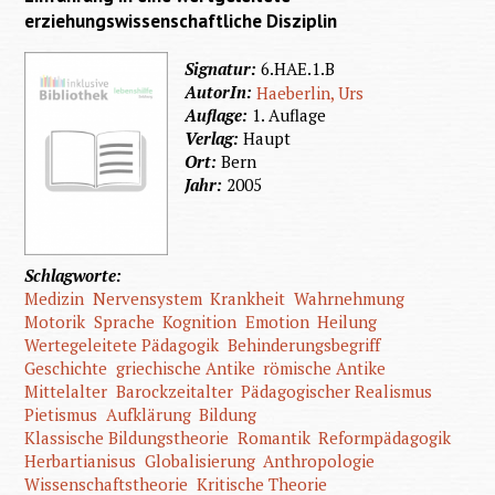
erziehungswissenschaftliche Disziplin
Signatur:
6.HAE.1.B
AutorIn:
Haeberlin, Urs
Auflage:
1. Auflage
Verlag:
Haupt
Ort:
Bern
Jahr:
2005
Schlagworte:
Medizin
Nervensystem
Krankheit
Wahrnehmung
Motorik
Sprache
Kognition
Emotion
Heilung
Wertegeleitete Pädagogik
Behinderungsbegriff
Geschichte
griechische Antike
römische Antike
Mittelalter
Barockzeitalter
Pädagogischer Realismus
Pietismus
Aufklärung
Bildung
Klassische Bildungstheorie
Romantik
Reformpädagogik
Herbartianisus
Globalisierung
Anthropologie
Wissenschaftstheorie
Kritische Theorie