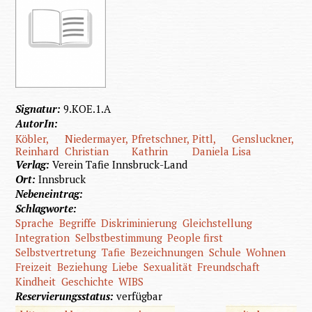
Signatur:
9.KOE.1.A
AutorIn:
Köbler,
Niedermayer,
Pfretschner,
Pittl,
Gensluckner,
Reinhard
Christian
Kathrin
Daniela
Lisa
Verlag:
Verein Tafie Innsbruck-Land
Ort:
Innsbruck
Nebeneintrag:
Schlagworte:
Sprache
Begriffe
Diskriminierung
Gleichstellung
Integration
Selbstbestimmung
People first
Selbstvertretung
Tafie
Bezeichnungen
Schule
Wohnen
Freizeit
Beziehung
Liebe
Sexualität
Freundschaft
Kindheit
Geschichte
WIBS
Reservierungsstatus:
verfügbar