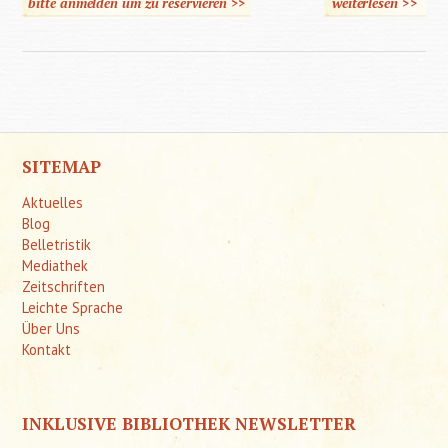
bitte anmelden um zu reservieren >>
weiterlesen
>>
über "I
sehe m
NICHT 
behinder
SITEMAP
Aktuelles
Blog
Belletristik
Mediathek
Zeitschriften
Leichte Sprache
Über Uns
Kontakt
INKLUSIVE BIBLIOTHEK NEWSLETTER