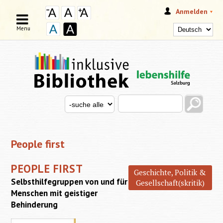
Anmelden
Menu
Search this site
Search for
SUCHFORMULAR
People first
PEOPLE FIRST
Geschichte, Politik &
Selbsthilfegruppen von und für
Gesellschaft(skritik)
Menschen mit geistiger
Behinderung