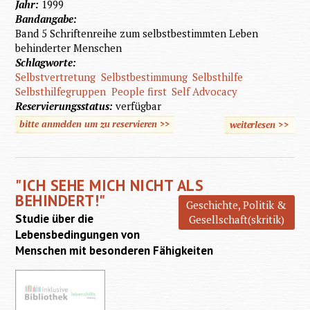
Jahr:
1999
Bandangabe:
Band 5 Schriftenreihe zum selbstbestimmten Leben
behinderter Menschen
Schlagworte:
Selbstvertretung
Selbstbestimmung
Selbsthilfe
Selbsthilfegruppen
People first
Self Advocacy
Reservierungsstatus:
verfügbar
bitte anmelden um zu reservieren >>
weiterlesen
>>
über
"Wir
vertrete
"ICH SEHE MICH NICHT ALS
uns
BEHINDERT!"
Geschichte, Politik &
selbst!"
Studie über die
Gesellschaft(skritik)
Lebensbedingungen von
Menschen mit besonderen Fähigkeiten