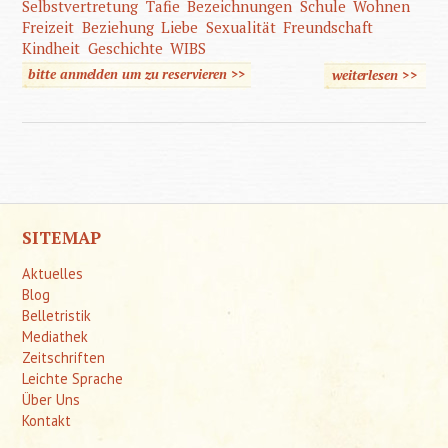
Selbstvertretung
Tafie
Bezeichnungen
Schule
Wohnen
Freizeit
Beziehung
Liebe
Sexualität
Freundschaft
Kindheit
Geschichte
WIBS
bitte anmelden um zu reservieren >>
weiterlesen
>>
über "I
sehe m
NICHT 
behinder
SITEMAP
Aktuelles
Blog
Belletristik
Mediathek
Zeitschriften
Leichte Sprache
Über Uns
Kontakt