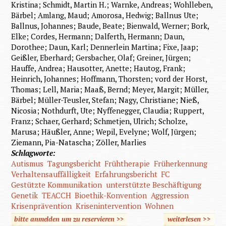
Kristina; Schmidt, Martin H.; Warnke, Andreas; Wohlleben,
Bärbel; Amlang, Maud; Amorosa, Hedwig; Ballnus Ute;
Ballnus, Johannes; Baude, Beate; Bienwald, Werner; Bork,
Elke; Cordes, Hermann; Dalferth, Hermann; Daun,
Dorothee; Daun, Karl; Dennerlein Martina; Fixe, Jaap;
Geißler, Eberhard; Gersbacher, Olaf; Greiner, Jürgen;
Hauffe, Andrea; Hausotter, Anette; Hautog, Frank;
Heinrich, Johannes; Hoffmann, Thorsten; vord der Horst,
Thomas; Lell, Maria; Maaß, Bernd; Meyer, Margit; Müller,
Bärbel; Müller-Teusler, Stefan; Nagy, Christiane; Nieß,
Nicosia; Nothdurft, Ute; Nyffenegger, Claudia; Ruppert,
Franz; Schaer, Gerhard; Schmetjen, Ulrich; Scholze,
Marusa; Häußler, Anne; Wepil, Evelyne; Wolf, Jürgen;
Ziemann, Pia-Natascha; Zöller, Marlies
Schlagworte:
Autismus
Tagungsbericht
Frühtherapie
Früherkennung
Verhaltensauffälligkeit
Erfahrungsbericht
FC
Gestützte Kommunikation
unterstützte Beschäftigung
Genetik
TEACCH
Bioethik-Konvention
Aggression
Krisenprävention
Krisenintervention
Wohnen
bitte anmelden um zu reservieren >>
weiterlesen
>>
über