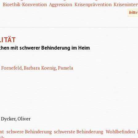
H
Bioethik-Konvention
Aggression
Krisenprävention
Kriseninte
bitt
LITÄT
schen mit schwerer Behinderung im Heim
Fornefeld, Barbara
Koenig, Pamela
 Dycker, Oliver
nt
schwere Behinderung
schwerste Behinderung
Wohlbefinden
ik