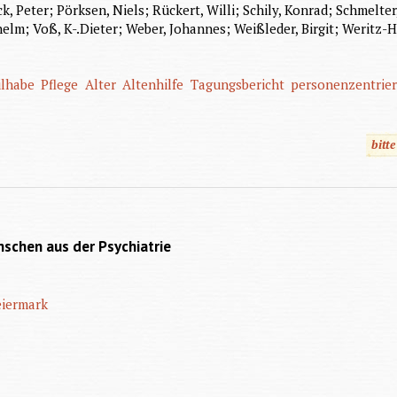
k, Peter; Pörksen, Niels; Rückert, Willi; Schily, Konrad; Schmelter
helm; Voß, K-.Dieter; Weber, Johannes; Weißleder, Birgit; Weritz-H
ilhabe
Pflege
Alter
Altenhilfe
Tagungsbericht
personenzentrier
bitt
nschen aus der Psychiatrie
eiermark