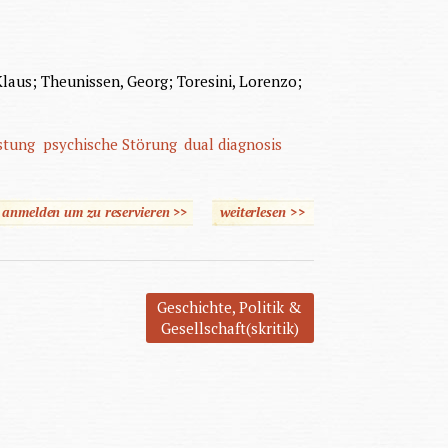
 Klaus; Theunissen, Georg; Toresini, Lorenzo;
stung
psychische Störung
dual diagnosis
e anmelden um zu reservieren >>
weiterlesen
über "END-Station"
>>
Geschichte, Politik &
Gesellschaft(skritik)