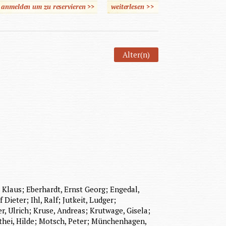
e anmelden um zu reservieren >>
weiterlesen
>>
über Das Berufsbild des
Heimleiters - heute und
morgen
Alter(n)
, Klaus; Eberhardt, Ernst Georg; Engedal,
Dieter; Ihl, Ralf; Jutkeit, Ludger;
r, Ulrich; Kruse, Andreas; Krutwage, Gisela;
thei, Hilde; Motsch, Peter; Münchenhagen,