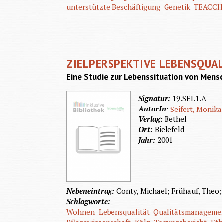
unterstützte Beschäftigung
Genetik
TEACC
ZIELPERSPEKTIVE LEBENSQUA
Eine Studie zur Lebenssituation von Men
Signatur:
19.SEI.1.A
AutorIn:
Seifert, Monika
Verlag:
Bethel
Ort:
Bielefeld
Jahr:
2001
Nebeneintrag:
Conty, Michael; Frühauf, Theo;
Schlagworte:
Wohnen
Lebensqualität
Qualitätsmanageme
Pflegewissenschaft
Köln
Tagungsbericht
Eth