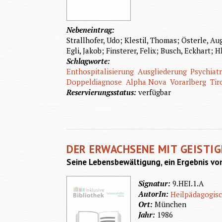
Nebeneintrag:
Strallhofer, Udo; Klestil, Thomas; Österle, Au
Egli, Jakob; Finsterer, Felix; Busch, Eckhart;
Schlagworte:
Enthospitalisierung
Ausgliederung
Psychiatr
Doppeldiagnose
Alpha Nova
Vorarlberg
Tir
Reservierungsstatus:
verfügbar
DER ERWACHSENE MIT GEISTI
Seine Lebensbewältigung, ein Ergebnis v
Signatur:
9.HEI.1.A
AutorIn:
Heilpädagogis
Ort:
München
Jahr:
1986