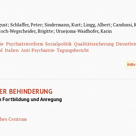
gust; Schlaffer, Peter; Sindermann, Kurt; Lingg, Albert; Candussi,
 Hloch-Wegscheider, Brigitte; Uruejoma-Waidhofer, Karin
ie
Psychiatriereform
Sozialpolitik
Qualitätssicherung
Dienstlei
ol
Italien
Anti-Psychiatrie
Tagungsbericht
bitt
GER BEHINDERUNG
on Fortbildung und Anregung
ches Centrum