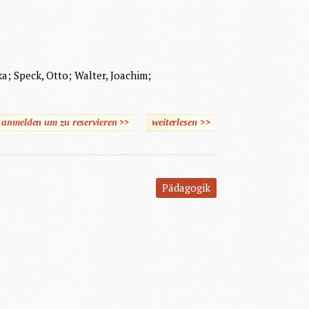
ka; Speck, Otto; Walter, Joachim;
e anmelden um zu reservieren >>
weiterlesen
>>
über Der Erwachsene mit
geistiger Behinderung
Pädagogik