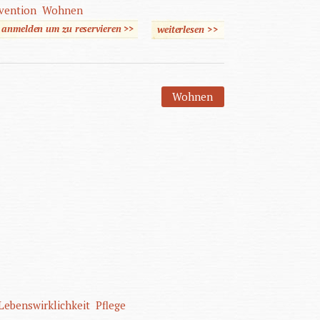
rvention
Wohnen
e anmelden um zu reservieren >>
weiterlesen
>>
über Mit Autismus Leben
- Kommunikation und
Kooperation
Wohnen
Lebenswirklichkeit
Pflege