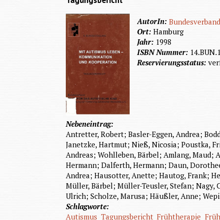
Tagungsbericht
AutorIn:
Bundesverband 
Ort:
Hamburg
Jahr:
1998
ISBN Nummer:
14.BUN.
Reservierungsstatus:
ver
Nebeneintrag:
Antretter, Robert; Basler-Eggen, Andrea; Bod
Janetzke, Hartmut; Nieß, Nicosia; Poustka, Fr
Andreas; Wohlleben, Bärbel; Amlang, Maud; Am
Hermann; Dalferth, Hermann; Daun, Dorothee; D
Andrea; Hausotter, Anette; Hautog, Frank; He
Müller, Bärbel; Müller-Teusler, Stefan; Nagy,
Ulrich; Scholze, Marusa; Häußler, Anne; Wepil
Schlagworte:
Autismus
Tagungsbericht
Frühtherapie
Frü