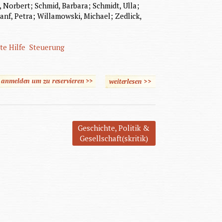
, Norbert; Schmid, Barbara; Schmidt, Ulla;
anf, Petra; Willamowski, Michael; Zedlick,
te Hilfe
Steuerung
e anmelden um zu reservieren >>
weiterlesen
>>
über Unsere Zukunft
gestalten
Geschichte, Politik &
Gesellschaft(skritik)