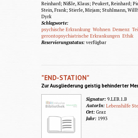
Reinhard; Nißle, Klaus; Peukert, Reinhard; Pic
Stein, Frank; Stierle, Mirjam; Stuhlmann, Will
Dyrk
Schlagworte:
psychische Erkrankung
Wohnen
Demenz
Te
gerontopsychiatrische Erkrankungen
Ethik
Reservierungsstatus:
verfügbar
"END-STATION"
Zur Ausgliederung geistig behinderter Me
Signatur:
9.LEB.1.B
AutorIn:
Lebenshilfe St
Ort:
Graz
Jahr:
1993