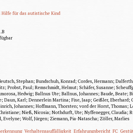
Hilfe für das autistische Kind
1.B
fügbar
deutsch, Stephan; Bundschuh, Konrad; Cordes, Hermann; Dalferth
itz; Probst, Paul; Remschmidt, Helmut; Schäfer, Susanne; Scheuffg
orosa, Hedwig; Ballnus Ute; Ballnus, Johannes; Baude, Beate; Bi
aun, Karl; Dennerlein Martina; Fixe, Jaap; Geißler, Eberhard; Ge
inrich, Johannes; Hoffmann, Thorsten; vord der Horst, Thomas; Le
 Christiane; Nieß, Nicosia; Nothdurft, Ute; Nyffenegger, Claudia; 
, Evelyne; Wolf, Jürgen; Ziemann, Pia-Natascha; Zöller, Marlies
herkennung
Verhaltensauffälligkeit
Erfahrungsbericht
FC
Gestü