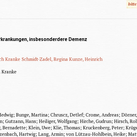
bitt
 Erkrankungen, insbesonderdere Demenz
ch Kranke
Schmidt-Zadel, Regina
Kunze, Heinrich
h Kranke
, Hedwig; Bunge, Martina; Chruscz, Detlef; Crome, Andreas; Dörner
n; Gutzann, Hans; Heiliger, Wolfgang; Hirche, Gudrun; Hirsch, Rolf 
, Bernadette; Klein, Uwe; Klie, Thomas; Kruckenberg, Peter; Krüge
enbach, Hartwig; Lang, Armin; von Lützau-Hohlbein, Heike; Mat