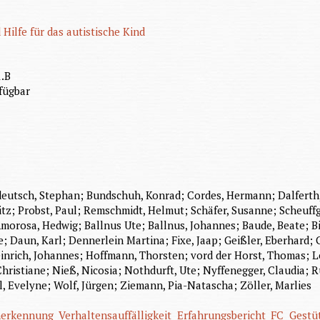
Hilfe für das autistische Kind
1.B
fügbar
deutsch, Stephan; Bundschuh, Konrad; Cordes, Hermann; Dalferth
itz; Probst, Paul; Remschmidt, Helmut; Schäfer, Susanne; Scheuffg
orosa, Hedwig; Ballnus Ute; Ballnus, Johannes; Baude, Beate; Bi
aun, Karl; Dennerlein Martina; Fixe, Jaap; Geißler, Eberhard; Ge
inrich, Johannes; Hoffmann, Thorsten; vord der Horst, Thomas; Le
 Christiane; Nieß, Nicosia; Nothdurft, Ute; Nyffenegger, Claudia; 
, Evelyne; Wolf, Jürgen; Ziemann, Pia-Natascha; Zöller, Marlies
herkennung
Verhaltensauffälligkeit
Erfahrungsbericht
FC
Gestü