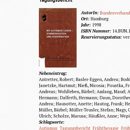
Tagungsbericht
AutorIn:
Bundesverband 
Ort:
Hamburg
Jahr:
1998
ISBN Nummer:
14.BUN.
Reservierungsstatus:
ver
Nebeneintrag:
Antretter, Robert; Basler-Eggen, Andrea; Bod
Janetzke, Hartmut; Nieß, Nicosia; Poustka, Fr
Andreas; Wohlleben, Bärbel; Amlang, Maud; Am
Hermann; Dalferth, Hermann; Daun, Dorothee; D
Andrea; Hausotter, Anette; Hautog, Frank; He
Müller, Bärbel; Müller-Teusler, Stefan; Nagy,
Ulrich; Scholze, Marusa; Häußler, Anne; Wepil
Schlagworte:
Autismus
Tagungsbericht
Frühtherapie
Frü