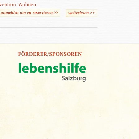
rvention
Wohnen
e anmelden um zu reservieren >>
weiterlesen
>>
über Mit Autismus Leben
- Kommunikation und
Kooperation
FÖRDERER/SPONSOREN