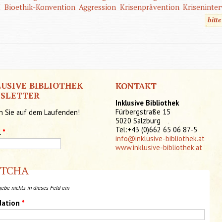
H
Bioethik-Konvention
Aggression
Krisenprävention
Kriseninte
bitt
LUSIVE BIBLIOTHEK
KONTAKT
SLETTER
Inklusive Bibliothek
Fürbergstraße 15
n Sie auf dem Laufenden!
5020 Salzburg
Tel:+43 (0)662 65 06 87-5
l
*
info@inklusive-bibliothek.at
www.inklusive-bibliothek.at
PTCHA
gebe nichts in dieses Feld ein
dation
*