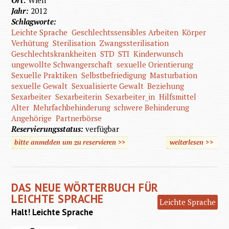
Jahr:
2012
Schlagworte:
Leichte Sprache
Geschlechtssensibles Arbeiten
Körper
Verhütung
Sterilisation
Zwangssterilisation
Geschlechtskrankheiten
STD
STI
Kinderwunsch
ungewollte Schwangerschaft
sexuelle Orientierung
Sexuelle Praktiken
Selbstbefriedigung
Masturbation
sexuelle Gewalt
Sexualisierte Gewalt
Beziehung
Sexarbeiter
Sexarbeiterin
Sexarbeiter_in
Hilfsmittel
Alter
Mehrfachbehinderung
schwere Behinderung
Angehörige
Partnerbörse
Reservierungsstatus:
verfügbar
bitte anmelden um zu reservieren >>
weiterlesen
>>
über
Sexualit
DAS NEUE WÖRTERBUCH FÜR
LEICHTE SPRACHE
Leichte Sprache
Halt! Leichte Sprache