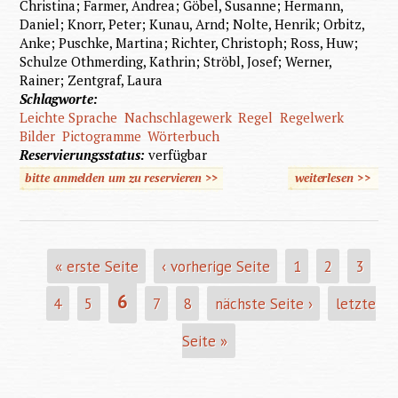
Christina; Farmer, Andrea; Göbel, Susanne; Hermann,
Daniel; Knorr, Peter; Kunau, Arnd; Nolte, Henrik; Orbitz,
Anke; Puschke, Martina; Richter, Christoph; Ross, Huw;
Schulze Othmerding, Kathrin; Ströbl, Josef; Werner,
Rainer; Zentgraf, Laura
Schlagworte:
Leichte Sprache
Nachschlagewerk
Regel
Regelwerk
Bilder
Pictogramme
Wörterbuch
Reservierungsstatus:
verfügbar
bitte anmelden um zu reservieren >>
weiterlesen
>>
über 
neu
Wörter
für Lei
« erste Seite
‹ vorherige Seite
1
2
3
SEITEN
Sprac
6
4
5
7
8
nächste Seite ›
letzte
Seite »