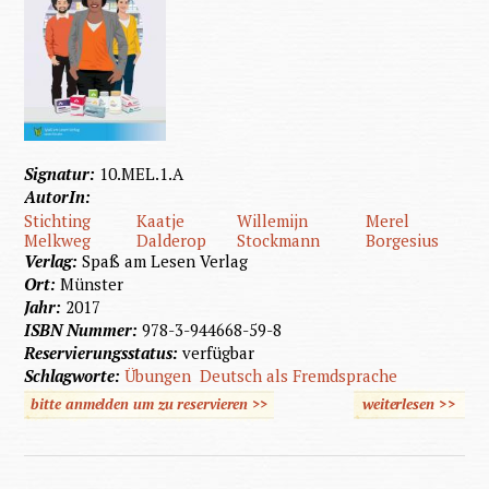
Signatur:
10.MEL.1.A
AutorIn:
Stichting
Kaatje
Willemijn
Merel
Melkweg
Dalderop
Stockmann
Borgesius
Verlag:
Spaß am Lesen Verlag
Ort:
Münster
Jahr:
2017
ISBN Nummer:
978-3-944668-59-8
Reservierungsstatus:
verfügbar
Schlagworte:
Übungen
Deutsch als Fremdsprache
bitte anmelden um zu reservieren >>
weiterlesen
>>
über I
der
Apothek