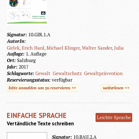
Signatur:
10.GIR.1.A
AutorIn:
Girlek, Erich
Hanl, Michael
Klinger, Walter
Sander, Julia
Auflage:
1. Auflage
Ort:
Salzburg
Jahr:
2017
Schlagworte:
Gewalt
Gewaltschutz
Gewaltprävention
Reservierungsstatus:
verfügbar
bitte anmelden um zu reservieren >>
weiterlesen
>>
über
Schutz
vor
EINFACHE SPRACHE
Gewalt
Leichte Sprache
Vertändliche Texte schreiben
Signatur:
10.BAU.2.A