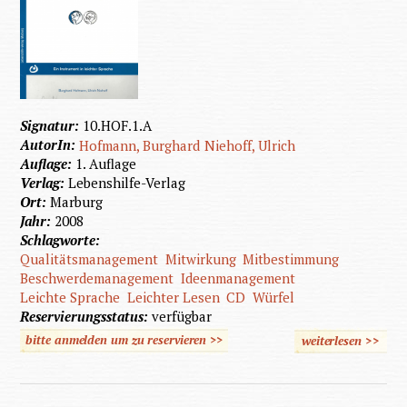
Signatur:
10.HOF.1.A
AutorIn:
Hofmann, Burghard
Niehoff, Ulrich
Auflage:
1. Auflage
Verlag:
Lebenshilfe-Verlag
Ort:
Marburg
Jahr:
2008
Schlagworte:
Qualitätsmanagement
Mitwirkung
Mitbestimmung
Beschwerdemanagement
Ideenmanagement
Leichte Sprache
Leichter Lesen
CD
Würfel
Reservierungsstatus:
verfügbar
bitte anmelden um zu reservieren >>
weiterlesen
>>
übe
Beschw