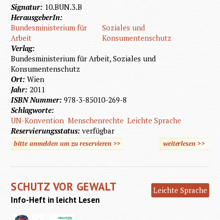
Signatur:
10.BUN.3.B
HerausgeberIn:
Bundesministerium für
Soziales und
Arbeit
Konsumentenschutz
Verlag:
Bundesministerium für Arbeit, Soziales und
Konsumentenschutz
Ort:
Wien
Jahr:
2011
ISBN Nummer:
978-3-85010-269-8
Schlagworte:
UN-Konvention
Menschenrechte
Leichte Sprache
Reservierungsstatus:
verfügbar
bitte anmelden um zu reservieren >>
weiterlesen
>>
über U
Konvent
SCHUTZ VOR GEWALT
Leichte Sprache
Info-Heft in leicht Lesen