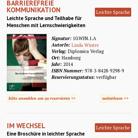
BARRIEREFREIE
KOMMUNIKATION
Leichte Sprache
Leichte Sprache und Teilhabe für
Menschen mit Lernschwierigkeiten
Signatur:
10.WIN.1.A
AutorIn:
Linda Winter
Verlag:
Diplomica Verlag
Ort:
Hamburg
Jahr:
2014
ISBN Nummer:
978-3-8428-9298-9
Reservierungsstatus:
verfügbar
bitte anmelden um zu reservieren >>
weiterlesen
>>
üb
Barrie
Kommun
IM WECHSEL
Leichte Sprache
Eine Broschüre in leichter Sprache