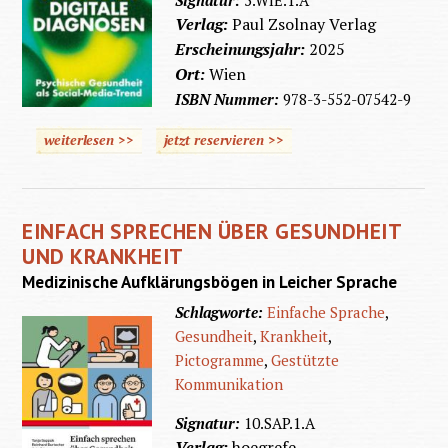
Signatur:
5.WIE.1.A
Verlag:
Paul Zsolnay Verlag
Erscheinungsjahr:
2025
Ort:
Wien
ISBN Nummer:
978-3-552-07542-9
weiterlesen >>
jetzt reservieren >>
EINFACH SPRECHEN ÜBER GESUNDHEIT
UND KRANKHEIT
Medizinische Aufklärungsbögen in Leicher Sprache
Schlagworte:
Einfache Sprache
,
Gesundheit
,
Krankheit
,
Pictogramme
,
Gestützte
Kommunikation
Signatur:
10.SAP.1.A
Verlag:
hoegrefe