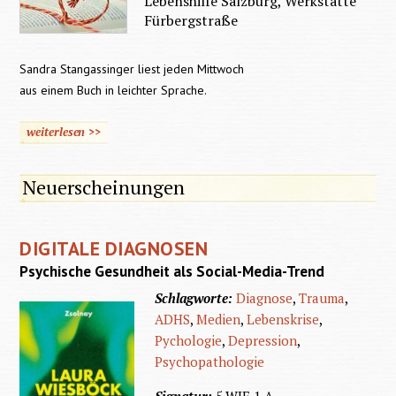
Lebenshilfe Salzburg, Werkstätte
Fürbergstraße
Sandra Stangassinger liest jeden Mittwoch
aus einem Buch in leichter Sprache.
weiterlesen >>
Neuerscheinungen
DIGITALE DIAGNOSEN
Psychische Gesundheit als Social-Media-Trend
Schlagworte:
Diagnose
,
Trauma
,
ADHS
,
Medien
,
Lebenskrise
,
Pychologie
,
Depression
,
Psychopathologie