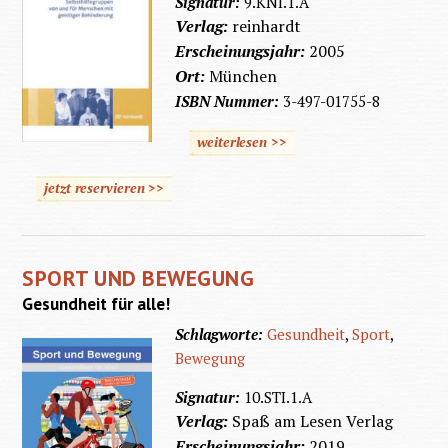
Signatur:
9.KNI.1.A
Verlag:
reinhardt
Erscheinungsjahr:
2005
Ort:
München
ISBN Nummer:
3-497-01755-8
weiterlesen >>
jetzt reservieren >>
SPORT UND BEWEGUNG
Gesundheit für alle!
Schlagworte:
Gesundheit
,
Sport
,
Bewegung
Signatur:
10.STI.1.A
Verlag:
Spaß am Lesen Verlag
Erscheinungsjahr:
2019