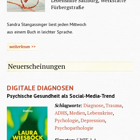
Lebenshilfe Salzburg, Werkstätte
Fürbergstraße
Sandra Stangassinger liest jeden Mittwoch
aus einem Buch in leichter Sprache.
weiterlesen >>
Neuerscheinungen
DIGITALE DIAGNOSEN
Psychische Gesundheit als Social-Media-Trend
Schlagworte:
Diagnose
,
Trauma
,
ADHS
,
Medien
,
Lebenskrise
,
Pychologie
,
Depression
,
Psychopathologie