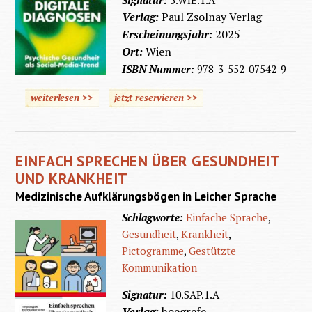
Signatur:
5.WIE.1.A
Verlag:
Paul Zsolnay Verlag
Erscheinungsjahr:
2025
Ort:
Wien
ISBN Nummer:
978-3-552-07542-9
weiterlesen >>
jetzt reservieren >>
EINFACH SPRECHEN ÜBER GESUNDHEIT
UND KRANKHEIT
Medizinische Aufklärungsbögen in Leicher Sprache
Schlagworte:
Einfache Sprache
,
Gesundheit
,
Krankheit
,
Pictogramme
,
Gestützte
Kommunikation
Signatur:
10.SAP.1.A
Verlag:
hoegrefe