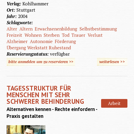
Verlag:
Kohlhammer
Ort:
Stuttgart
Jahr:
2004
Schlagworte:
Alter
Altern
Erwachsenenbildung
Selbstbestimmung
Freizeit
Wohnen
Sterben
Tod
Trauer
Verlust
Alzheimer
Autonomie
Förderung
Übergang Werkstatt Ruhestand
Reservierungsstatus:
verfügbar
bitte anmelden um zu reservieren >>
weiterlesen
>>
über Al
mit geis
Behinde
TAGESSTRUKTUR FÜR
MENSCHEN MIT SEHR
SCHWERER BEHINDERUNG
Arbeit
Alternativen kennen - Rechte einfordern -
Praxis gestalten