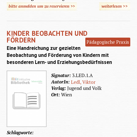
bitte anmelden um zu reservieren >>
weiterlesen
>>
über
Praktis
Bildun
KINDER BEOBACHTEN UND
für geis
FÖRDERN
Pädagogische Praxis
Behinde
Eine Handreichung zur gezielten
Beobachtung und Förderung von Kindern mit
besonderen Lern- und Erziehungsbedürfnissen
Signatur:
3.LED.1.A
AutorIn:
Ledl, Viktor
Verlag:
Jugend und Volk
Ort:
Wien
Schlagworte: