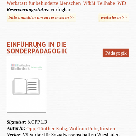
Werkstatt für behinderte Menschen
WfbM
Teilhabe
WfB
Reservierungsstatus:
verfügbar
bitte anmelden um zu reservieren >>
weiterlesen
>>
übe
Tagesst
für Men
EINFÜHRUNG IN DIE
mit s
SONDERPÄDAGOGIK
Pädagogik
schwe
Behind
Signatur:
6.OPP.1.B
AutorIn:
Opp, Günther
Kulig, Wolfram
Puhr, Kirsten
Verlag:
VS Verlag für Sozialwissenschaften Wiesbaden