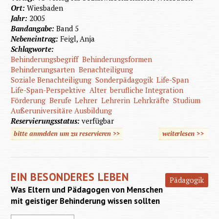
Ort:
Wiesbaden
Jahr:
2005
Bandangabe:
Band 5
Nebeneintrag:
Feigl, Anja
Schlagworte:
Behinderungsbegriff
Behinderungsformen
Behinderungsarten
Benachteiligung
Soziale Benachteiligung
Sonderpädagogik
Life-Span
Life-Span-Perspektive
Alter
berufliche Integration
Förderung
Berufe
Lehrer
Lehrerin
Lehrkräfte
Studium
Außeruniversitäre Ausbildung
Reservierungsstatus:
verfügbar
bitte anmelden um zu reservieren >>
weiterlesen
>>
über Ei
in
Sonderp
EIN BESONDERES LEBEN
Pädagogik
Was Eltern und Pädagogen von Menschen
mit geistiger Behinderung wissen sollten