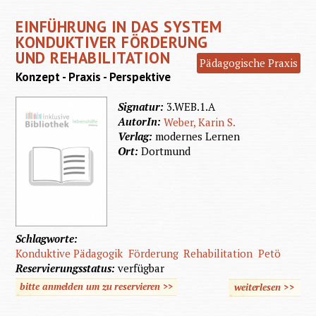
für 
EINFÜHRUNG IN DAS SYSTEM
behi
KONDUKTIVER FÖRDERUNG
Mensch
UND REHABILITATION
Pädagogische Praxis
pesö
Konzept - Praxis - Perspektive
Zukunf
Signatur:
3.WEB.1.A
AutorIn:
Weber, Karin S.
Verlag:
modernes Lernen
Ort:
Dortmund
Schlagworte:
Konduktive Pädagogik
Förderung
Rehabilitation
Petö
Reservierungsstatus:
verfügbar
bitte anmelden um zu reservieren >>
weiterlesen
>>
üb
Einführ