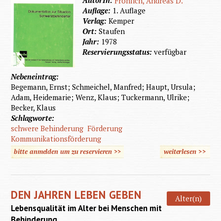
Fröhlich, Andreas D.
Auflage:
1. Auflage
Verlag:
Kemper
Ort:
Staufen
Jahr:
1978
Reservierungsstatus:
verfügbar
Nebeneintrag:
Begemann, Ernst; Schmeichel, Manfred; Haupt, Ursula;
Adam, Heidemarie; Wenz, Klaus; Tuckermann, Ulrike;
Becker, Klaus
Schlagworte:
schwere Behinderung
Förderung
Kommunikationsförderung
bitte anmelden um zu reservieren >>
weiterlesen
>>
Dokume
Sti
DEN JAHREN LEBEN GEBEN
Schwers
Alter(n)
Lebensqualität im Alter bei Menschen mit
Behinderung