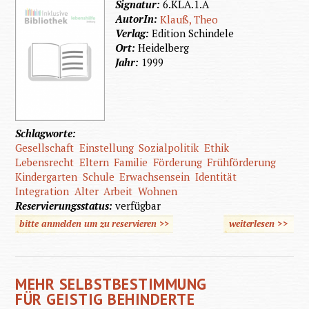
Signatur:
6.KLA.1.A
AutorIn:
Klauß, Theo
Verlag:
Edition Schindele
Ort:
Heidelberg
Jahr:
1999
Schlagworte:
Gesellschaft
Einstellung
Sozialpolitik
Ethik
Lebensrecht
Eltern
Familie
Förderung
Frühförderung
Kindergarten
Schule
Erwachsensein
Identität
Integration
Alter
Arbeit
Wohnen
Reservierungsstatus:
verfügbar
bitte anmelden um zu reservieren >>
weiterlesen
>>
über E
besonde
Lebe
MEHR SELBSTBESTIMMUNG
FÜR GEISTIG BEHINDERTE