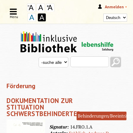
Anmelden
Menu
Search this site
Search for
SUCHFORMULAR
Förderung
DOKUMENTATION ZUR
STITUATION
SCHWERSTBEHINDERTER
Behinderungen/Beeinträch
Signatur:
14.FRO.1.A
AutorIn: