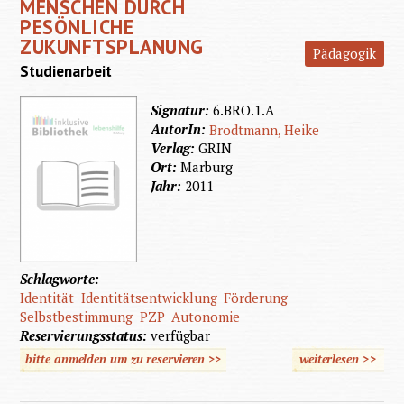
MENSCHEN DURCH
PESÖNLICHE
ZUKUNFTSPLANUNG
Pädagogik
Studienarbeit
Signatur:
6.BRO.1.A
AutorIn:
Brodtmann, Heike
Verlag:
GRIN
Ort:
Marburg
Jahr:
2011
Schlagworte:
Identität
Identitätsentwicklung
Förderung
Selbstbestimmung
PZP
Autonomie
Reservierungsstatus:
verfügbar
bitte anmelden um zu reservieren >>
weiterlesen
>>
übe
Selbstb