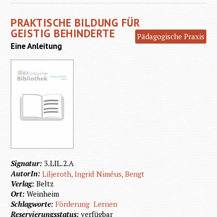
das S
PRAKTISCHE BILDUNG FÜR
Konduk
GEISTIG BEHINDERTE
Pädagogische Praxis
Förde
Eine Anleitung
un
Rehabili
Signatur:
3.LIL.2.A
AutorIn:
Liljeroth, Ingrid
Niméus, Bengt
Verlag:
Beltz
Ort:
Weinheim
Schlagworte:
Förderung
Lernen
Reservierungsstatus:
verfügbar