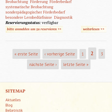
Beobachtung
Förderung
Förderbedarf
systematische Beobachtung
sonderpädagogischer Förderbedarf
besondere Lernbedürfnisse
Diagnostik
Reservierungsstatus:
verfügbar
bitte anmelden um zu reservieren >>
weiterlesen
>>
über
Kinde
beobach
und
2
« erste Seite
‹ vorherige Seite
1
3
SEITEN
förde
nächste Seite ›
letzte Seite »
SITEMAP
Aktuelles
Blog
Belletristik